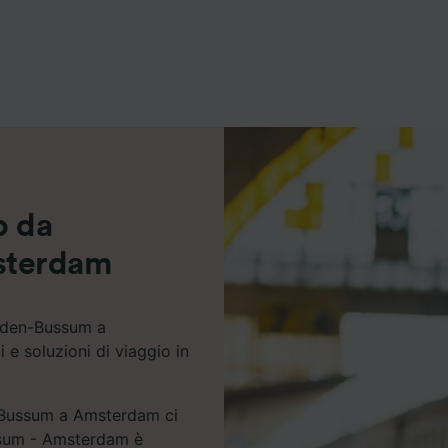
ei partner (fornitori)
o da
sterdam
arden-Bussum a
 e soluzioni di viaggio in
n-Bussum a Amsterdam ci
ussum - Amsterdam è