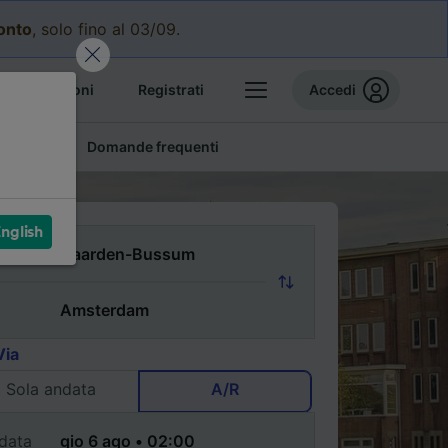
conto
, solo fino al 03/09.
e prenotazioni
Registrati
Accedi
conomici
Domande frequenti
nglish
Via
Sola andata
A/R
data