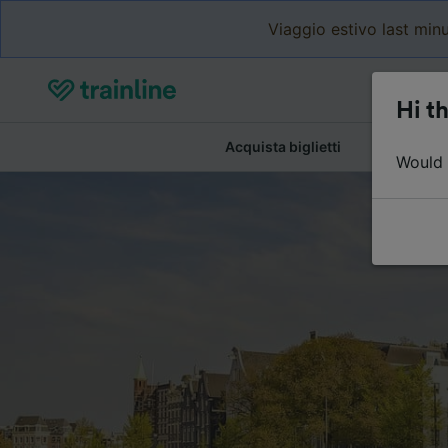
Viaggio estivo last minu
Hi th
Acquista biglietti
Dettagli de
Would y