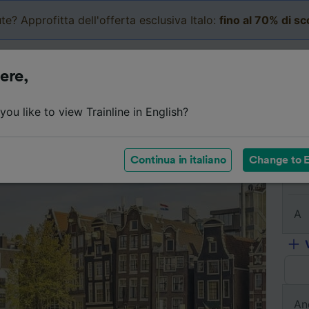
te? Approfitta dell'offerta esclusiva Italo:
fino al 70% di s
Business
Carrello
Le mi
ere,
l viaggio
Orari
Classi
Servizi a bordo
Biglietti e
ou like to view Trainline in English?
Continua in italiano
Change to E
Da
A
An