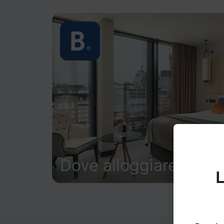
Dove alloggiare
L