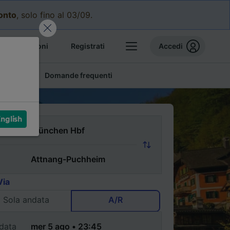
conto
, solo fino al 03/09.
e prenotazioni
Registrati
Accedi
conomici
Domande frequenti
nglish
Via
Sola andata
A/R
data