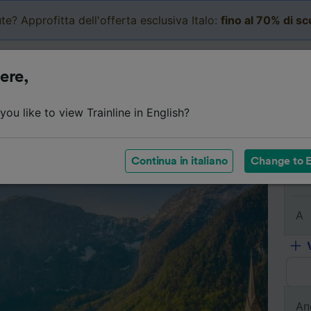
te? Approfitta dell'offerta esclusiva Italo:
fino al 70% di s
Business
Carrello
Le mi
ere,
l viaggio
Orari
Classi
Servizi a bordo
Biglietti e
ou like to view Trainline in English?
Continua in italiano
Change to E
Da
A
An