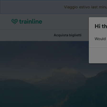
Viaggio estivo last minu
Hi th
Acquista biglietti
Dettagli de
Would y