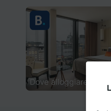
Dove alloggiare
L