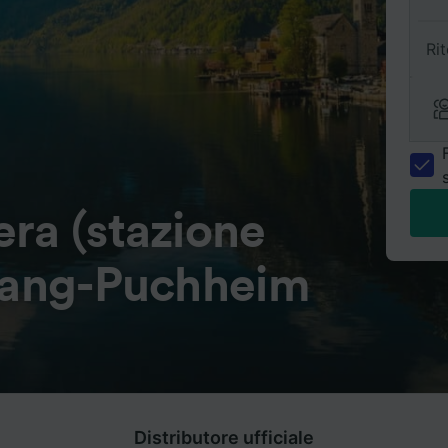
Ri
ra (stazione
tnang-Puchheim
Distributore ufficiale