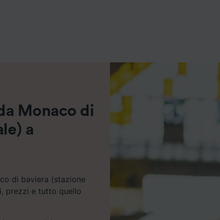
ei partner (fornitori)
i da Monaco di
le) a
co di baviera (stazione
, prezzi e tutto quello