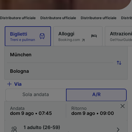
iciale
Distributore ufficiale
Distributore ufficiale
Distributore ufficiale
Alloggi
Attrazioni
Biglietti
Booking.com
GetYourGuid
Treni e pullman
Via
Sola andata
A/R
Andata
Ritorno
1 adulto (26-59)