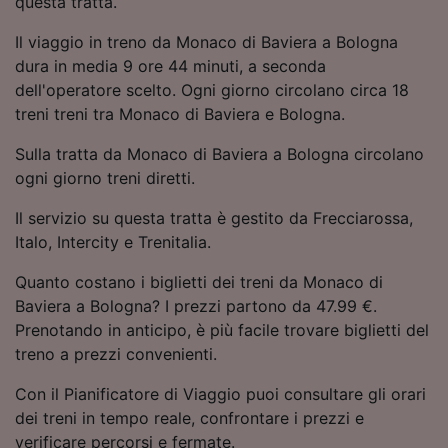
questa tratta.
Utilizzare dati di geolocalizzazione precisi.
Scansione attiva delle caratteristiche del
Il viaggio in treno da Monaco di Baviera a Bologna
dispositivo ai fini dell’identificazione.
dura in media 9 ore 44 minuti, a seconda
Archiviare informazioni su dispositivo e/o
dell'operatore scelto. Ogni giorno circolano circa 18
accedervi. Pubblicità e contenuti
treni treni tra Monaco di Baviera e Bologna.
personalizzati, misurazione delle prestazioni
dei contenuti e degli annunci, ricerche sul
Sulla tratta da Monaco di Baviera a Bologna circolano
pubblico, sviluppo di servizi.
ogni giorno treni diretti.
Elenco dei partner (fornitori)
Il servizio su questa tratta è gestito da Frecciarossa,
Italo, Intercity e Trenitalia.
Quanto costano i biglietti dei treni da Monaco di
Baviera a Bologna? I prezzi partono da 47.99 €.
Prenotando in anticipo, è più facile trovare biglietti del
treno a prezzi convenienti.
Con il Pianificatore di Viaggio puoi consultare gli orari
dei treni in tempo reale, confrontare i prezzi e
verificare percorsi e fermate.