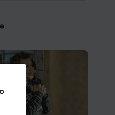
le
to