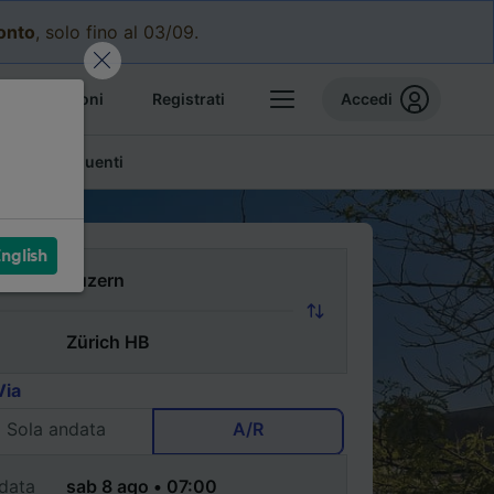
conto
, solo fino al 03/09.
e prenotazioni
Registrati
Accedi
mande frequenti
nglish
Via
Sola andata
A/R
data