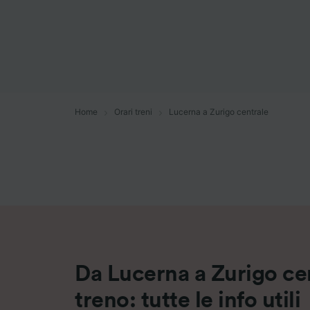
Elenco d
Home
Orari treni
Lucerna a Zurigo centrale
Da Lucerna a Zurigo cen
treno: tutte le info utili