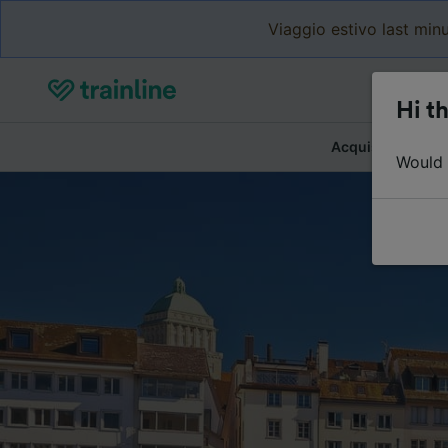
Viaggio estivo last minu
Hi th
Acquista biglietti
Would y