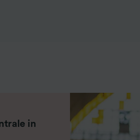
ei partner (fornitori)
trale in