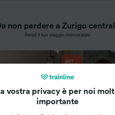
a non perdere a Zurigo centra
Rendi il tuo viaggio memorabile
a vostra privacy è per noi mol
importante