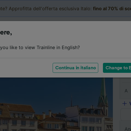
te? Approfitta dell'offerta esclusiva Italo:
fino al 70% di s
Business
Carrello
Le mi
ere,
Dettagli del viaggio
Orari
Biglietti economici
Do
ou like to view Trainline in English?
Continua in italiano
Change to E
Da
A
An