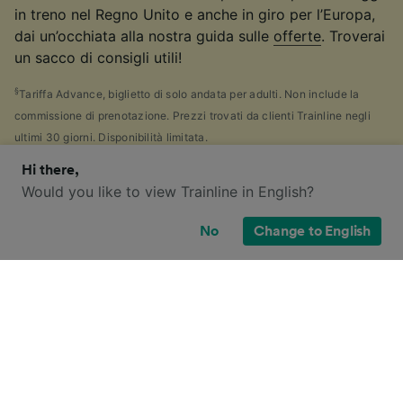
in treno nel Regno Unito e anche in giro per l’Europa,
dai un’occhiata alla nostra guida sulle
offerte
. Troverai
un sacco di consigli utili!
§
Tariffa Advance, biglietto di solo andata per adulti. Non include la
commissione di prenotazione. Prezzi trovati da clienti Trainline negli
ultimi 30 giorni. Disponibilità limitata.
Hi there,
Would you like to view Trainline in English?
Quali tipologie di biglietto ho a
No
Change to English
disposizione per questo viaggio?
Se hai fatto tanti controlli come noi, probabilmente ti
sei accorto di quante
tipologie di biglietti
sono
disponibili nel Regno Unito, e ti sei chiesto "Perché ce
ne sono così tante?!" Per aiutarti, abbiamo scritto
un'utile guida sui principali tipi di biglietti in Gran
Bretagna.