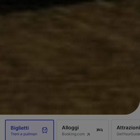
Alloggi
Attrazioni
Biglietti
Booking.com
GetYourGuid
Treni e pullman