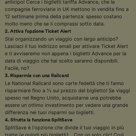
anticipo! Cerca i biglietti tariffa Advance, che le
compagnie ferroviarie in UK mettono in vendita fino a
12 settimane prima della partenza: spesso costano
molto meno che se li comprassi sotto data.
2
.
Attiva l'opzione Ticket Alert
Stai organizzando un viaggio con largo anticipo?
Lasciaci il tuo indirizzo email per attivare Ticket Alert
e ti avviseremo non appena i biglietti Advance per la
data di viaggio che hai scelto saranno disponibili.
Facile, no?
3
.
Risparmia con una Railcard
Le National Railcard sono carte fedeltà che ti fanno
risparmiare fino a ⅓ sul prezzo del biglietto! Se viaggi
spesso nel Regno Unito, acquistarne una potrebbe
essere un ottimo investimento per vedere una grande
differenza nei tuoi risparmi sui biglietti.
4
.
Sfrutta la funzione SplitSave
SplitSave è l'opzione che divide il tuo viaggio in più
tratte (e quindi più biglietti)... Con un solo clic! Così