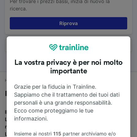
Per trovare i prezzi bassi, inizia di nuovo la
ricerca.
Riprova
Tutti i risultati
La vostra privacy è per noi molto
importante
Home
Orari treni
Loughborough a Londra
Grazie per la fiducia in Trainline.
In treno da Loughborough a Londra
Sappiamo che il trattamento dei tuoi dati
personali è una grande responsabilità.
Ecco come proteggiamo le tue
Il tempo di viaggio medio in treno da Loughborough a
informazioni.
Londra è di 1h 39min per percorrere 159 km. Ci sono
normalmente 53 treni al giorno e il treno più veloce da
Insieme ai nostri
115
partner archiviamo e/o
Loughborough a Londra impiega 1h 14min. Puoi