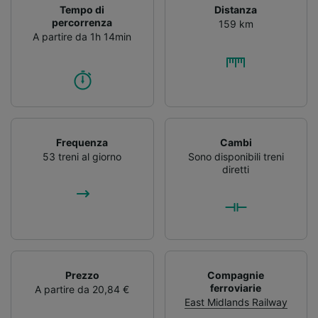
Tempo di
Distanza
accedervi. Pubblicità e contenuti
percorrenza
159 km
personalizzati, misurazione delle prestazioni
A partire da 1h 14min
dei contenuti e degli annunci, ricerche sul
pubblico, sviluppo di servizi.
Elenco dei partner (fornitori)
Frequenza
Cambi
53 treni al giorno
Sono disponibili treni
diretti
Prezzo
Compagnie
ferroviarie
A partire da 20,84 €
East Midlands Railway