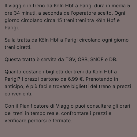
Utilizzare dati di geolocalizzazione precisi.
Il viaggio in treno da Köln Hbf a Parigi dura in media 5
Scansione attiva delle caratteristiche del
ore 34 minuti, a seconda dell'operatore scelto. Ogni
dispositivo ai fini dell’identificazione.
giorno circolano circa 15 treni treni tra Köln Hbf e
Archiviare informazioni su dispositivo e/o
Parigi.
accedervi. Pubblicità e contenuti
personalizzati, misurazione delle prestazioni
Sulla tratta da Köln Hbf a Parigi circolano ogni giorno
dei contenuti e degli annunci, ricerche sul
treni diretti.
pubblico, sviluppo di servizi.
Questa tratta è servita da TGV, ÖBB, SNCF e DB.
Elenco dei partner (fornitori)
Quanto costano i biglietti dei treni da Köln Hbf a
Parigi? I prezzi partono da 6.99 €. Prenotando in
anticipo, è più facile trovare biglietti del treno a prezzi
convenienti.
Con il Pianificatore di Viaggio puoi consultare gli orari
dei treni in tempo reale, confrontare i prezzi e
verificare percorsi e fermate.