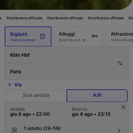
ufficiale
Distributore ufficiale
Distributore ufficiale
Distributore uffici
Alloggi
Attrazioni
Biglietti
Booking.com
GetYourGuid
Treni e pullman
Via
Sola andata
A/R
Andata
Ritorno
1 adulto (26-59)