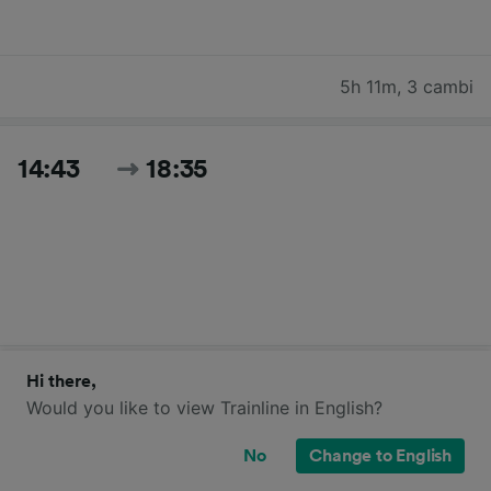
5h 11m
,
3 cambi
14:43
18:35
3h 52m
,
diretto
Hi there,
Would you like to view Trainline in English?
Cerca tutti gli orari e i prezzi per oggi
No
Change to English