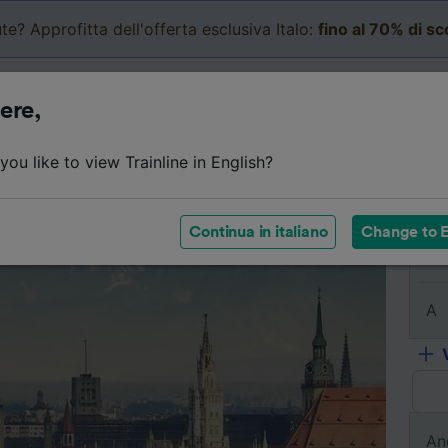
te? Approfitta dell'offerta esclusiva Italo:
fino al 70% di s
Business
Carrello
Le mi
ere,
l viaggio
Orari
Classi
Servizi a bordo
Biglietti e
ou like to view Trainline in English?
Continua in italiano
Change to E
Da
A
An