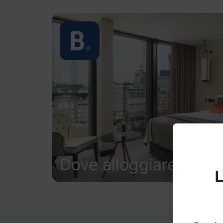
Dove alloggiare
L