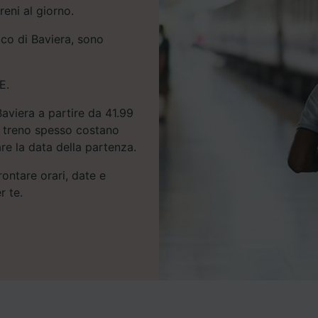
reni al giorno.
aco di Baviera, sono
E.
Baviera a partire da 41.99
del treno spesso costano
re la data della partenza.
rontare orari, date e
r te.