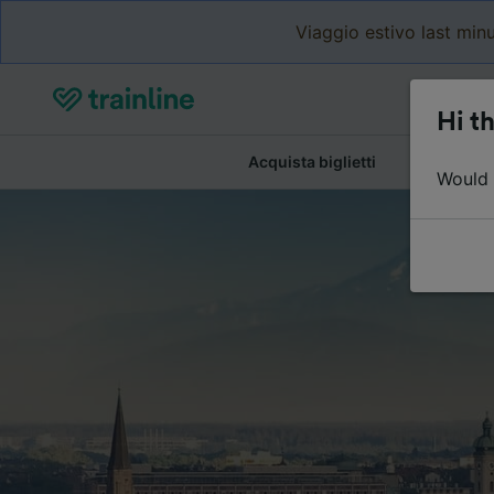
Viaggio estivo last minu
Hi th
Acquista biglietti
Dettagli de
Would y