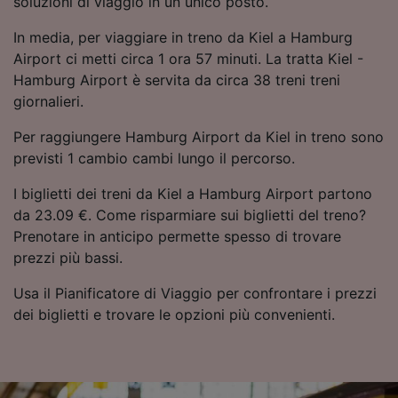
soluzioni di viaggio in un unico posto.
Utilizzare dati di geolocalizzazione precisi.
Scansione attiva delle caratteristiche del
In media, per viaggiare in treno da Kiel a Hamburg
dispositivo ai fini dell’identificazione.
Airport ci metti circa 1 ora 57 minuti. La tratta Kiel -
Archiviare informazioni su dispositivo e/o
Hamburg Airport è servita da circa 38 treni treni
accedervi. Pubblicità e contenuti
giornalieri.
personalizzati, misurazione delle prestazioni
dei contenuti e degli annunci, ricerche sul
Per raggiungere Hamburg Airport da Kiel in treno sono
pubblico, sviluppo di servizi.
previsti 1 cambio cambi lungo il percorso.
Elenco dei partner (fornitori)
I biglietti dei treni da Kiel a Hamburg Airport partono
da 23.09 €. Come risparmiare sui biglietti del treno?
Prenotare in anticipo permette spesso di trovare
prezzi più bassi.
Usa il Pianificatore di Viaggio per confrontare i prezzi
dei biglietti e trovare le opzioni più convenienti.