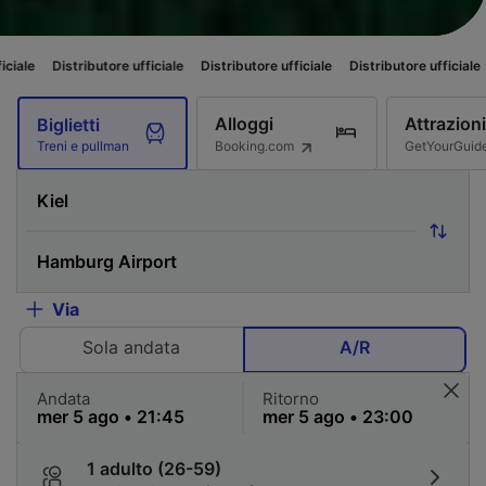
butore ufficiale
Distributore ufficiale
Distributore ufficiale
Distributore 
Alloggi
Attrazioni
Biglietti
Booking.com
GetYourGuid
Treni e pullman
Via
Sola andata
A/R
Andata
Ritorno
1 adulto (26-59)