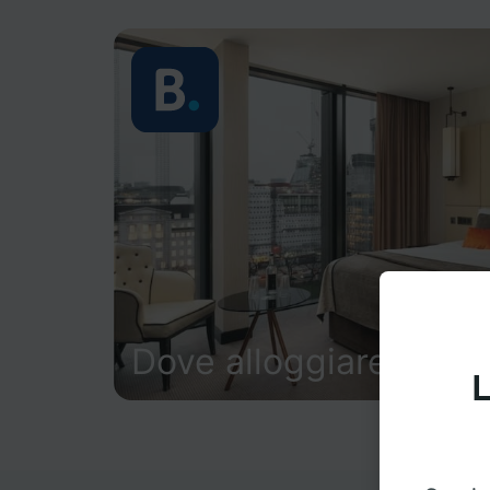
Dove alloggiare
L