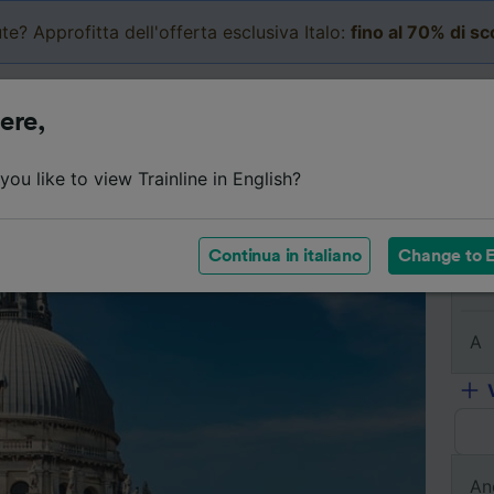
te? Approfitta dell'offerta esclusiva Italo:
fino al 70% di s
Business
Carrello
Le mi
ere,
l viaggio
Orari
Classi
Servizi a bordo
Biglietti e
ou like to view Trainline in English?
Continua in italiano
Change to E
Da
A
An