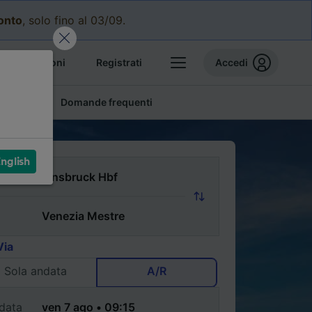
conto
, solo fino al 03/09.
e prenotazioni
Registrati
Accedi
conomici
Domande frequenti
nglish
Via
Sola andata
A/R
data