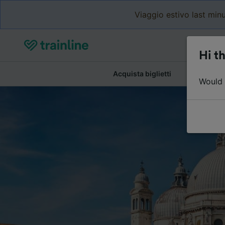
Viaggio estivo last minu
Hi th
Acquista biglietti
Dettagli de
Would y