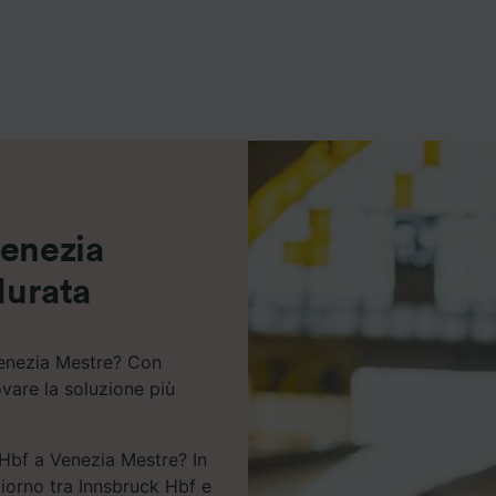
ei partner (fornitori)
Venezia
durata
Venezia Mestre? Con
ovare la soluzione più
 Hbf a Venezia Mestre? In
 giorno tra Innsbruck Hbf e