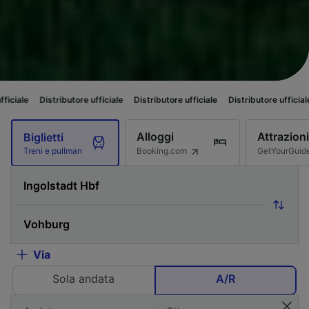
ibutore ufficiale
Distributore ufficiale
Distributore ufficiale
Distributore
Alloggi
Attrazioni
Biglietti
Booking.com
GetYourGuid
Treni e pullman
Via
Sola andata
A/R