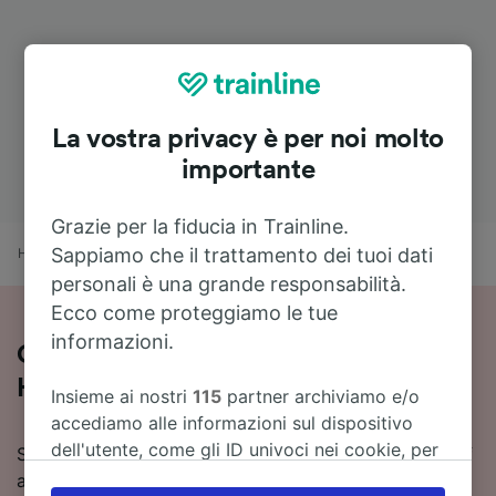
La vostra privacy è per noi molto
importante
Grazie per la fiducia in Trainline.
Sappiamo che il trattamento dei tuoi dati
Home
Orari treni
Ingolstadt Hbf a Vohburg
personali è una grande responsabilità.
Ecco come proteggiamo le tue
informazioni.
Come viaggiare in treno da Ingolstadt
Hbf a Vohburg
Insieme ai nostri
115
partner archiviamo e/o
accediamo alle informazioni sul dispositivo
dell'utente, come gli ID univoci nei cookie, per
Stai pianificando un viaggio in treno da Ingolstadt Hbf
il trattamento dei dati personali. È possibile
a Vohburg? Consulta orari aggiornati, prezzi e