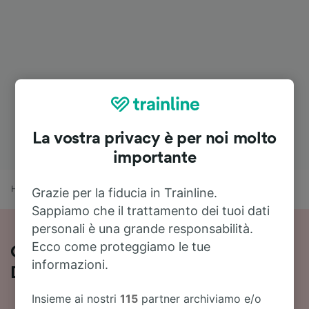
La vostra privacy è per noi molto
importante
Home
Orari treni
Horrem a Düsseldorf-Benrath
Grazie per la fiducia in Trainline.
Sappiamo che il trattamento dei tuoi dati
personali è una grande responsabilità.
Ecco come proteggiamo le tue
Orari e prezzi dei treni da Horrem a
informazioni.
Düsseldorf-Benrath
Insieme ai nostri
115
partner archiviamo e/o