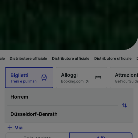
butore ufficiale
Distributore ufficiale
Distributore ufficiale
Distributore 
Alloggi
Attrazioni
Biglietti
Booking.com
GetYourGuid
Treni e pullman
Via