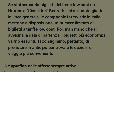
Se stai cercando biglietti del treno low cost da
Horrem a Düsseldorf-Benrath, sei nel posto giusto.
In linea generale, le compagnie ferroviarie in Italia
mettono a disposizione un numero limitato di
biglietti a tariffe low cost. Poi, man mano che si
avvicina la data di partenza, i biglietti più economici
vanno esauriti. Ti consigliamo, pertanto, di
prenotare in anticipo per trovare le opzioni di
viaggio più convenienti.
1
.
Approfitta delle offerte sempre attive
Se viaggi con i treni
Trenitalia
, o i super veloci
Frecciarossa
o
Italo
, tieni d’occhio le numerose
promozioni sempre disponibili. Per esempio, il
risparmio è lì ad aspettarti se prenoti un viaggio
A/R in
giornata
oppure
A/R weekend
. Se riesci, poi, ad
accaparrarti i biglietti
Super Economy
,
Economy
oppure
Low Cost
, puoi trovare prezzi davvero