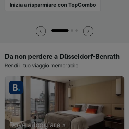
Inizia a risparmiare con TopCombo
Inizia a risparmiare con TopCombo
Inizia a risparmiare con TopCombo
Da non perdere a Düsseldorf-Benrath
Rendi il tuo viaggio memorabile
Dove alloggiare