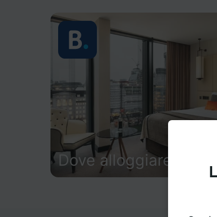
Dove alloggiare
L