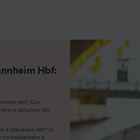
ei partner (fornitori)
annheim Hbf:
annheim Hbf? Con
ovare la soluzione più
eim a Mannheim Hbf? In
no tra Hockenheim e