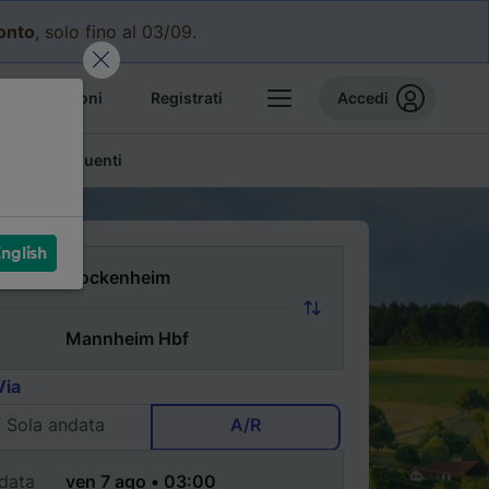
conto
, solo fino al 03/09.
e prenotazioni
Registrati
Accedi
mande frequenti
nglish
Via
Sola andata
A/R
data