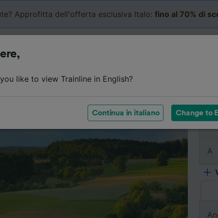
te? Approfitta dell'offerta esclusiva Italo:
fino al 70% di s
Business
Carrello
Le mi
ere,
Dettagli del viaggio
Orari
Biglietti economici
Do
ou like to view Trainline in English?
Continua in italiano
Change to E
Da
A
An