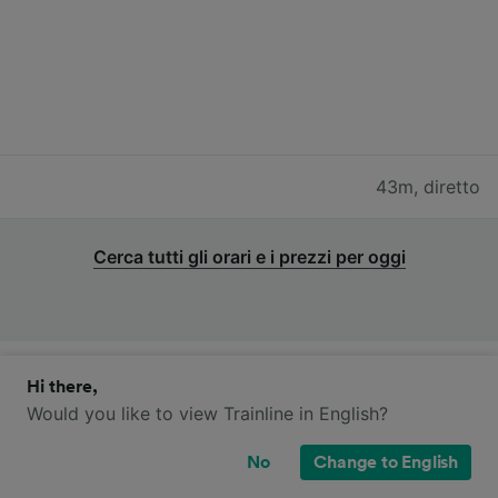
43m
,
diretto
Cerca tutti gli orari e i prezzi per oggi
Hi there,
Quali compagnie ferroviarie operano
Would you like to view Trainline in English?
sulla tratta da Garmisch-
Partenkirchen a Seefeld in Tirol?
No
Change to English