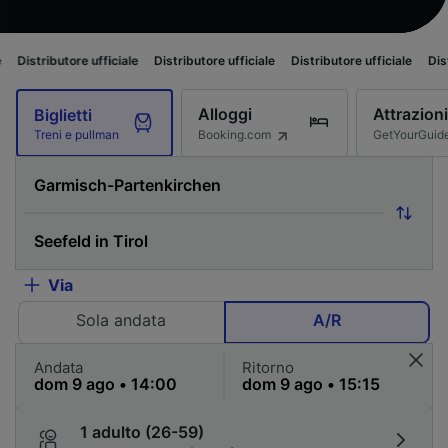
tore ufficiale
Distributore ufficiale
Distributore ufficiale
Distributore uf
Alloggi
Attrazioni
Biglietti
Booking.com
GetYourGuid
Treni e pullman
Via
Sola andata
A/R
Andata
Ritorno
1 adulto (26-59)