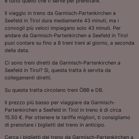
e tutto quello che ti serve per prenotare.
Utilizzare dati di geolocalizzazione precisi.
Scansione attiva delle caratteristiche del
Il viaggio in treno da Garmisch-Partenkirchen a
dispositivo ai fini dell’identificazione.
Seefeld in Tirol dura mediamente 43 minuti, ma i
Archiviare informazioni su dispositivo e/o
convogli più veloci impiegano solo 43 minuti. Per
accedervi. Pubblicità e contenuti
andare da Garmisch-Partenkirchen a Seefeld in Tirol
personalizzati, misurazione delle prestazioni
dei contenuti e degli annunci, ricerche sul
puoi contare su fino a 8 treni treni al giorno, a seconda
pubblico, sviluppo di servizi.
della data.
Elenco dei partner (fornitori)
Ci sono treni diretti da Garmisch-Partenkirchen a
Seefeld in Tirol? Sì, questa tratta è servita da
collegamenti diretti.
Su questa tratta circolano treni ÖBB e DB.
Il prezzo più basso per viaggiare da Garmisch-
Partenkirchen a Seefeld in Tirol in treno è di circa
15.50 €. Per ottenere le tariffe migliori, ti consigliamo
di prenotare i biglietti del treno in anticipo.
Cerca i biglietti del treno da Garmisch-Partenkirchen a