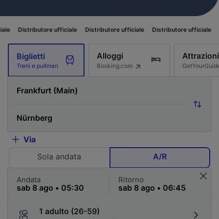
utore ufficiale
Distributore ufficiale
Distributore ufficiale
Distributore u
Alloggi
Attrazioni
Biglietti
Booking.com
GetYourGuid
Treni e pullman
Via
Sola andata
A/R
Andata
Ritorno
1 adulto (26-59)