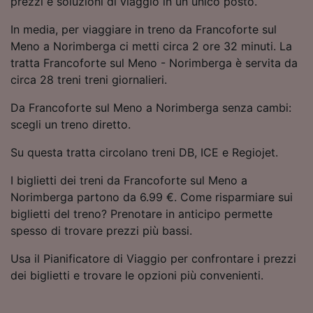
prezzi e soluzioni di viaggio in un unico posto.
Utilizzare dati di geolocalizzazione precisi.
Scansione attiva delle caratteristiche del
In media, per viaggiare in treno da Francoforte sul
dispositivo ai fini dell’identificazione.
Meno a Norimberga ci metti circa 2 ore 32 minuti. La
Archiviare informazioni su dispositivo e/o
tratta Francoforte sul Meno - Norimberga è servita da
accedervi. Pubblicità e contenuti
circa 28 treni treni giornalieri.
personalizzati, misurazione delle prestazioni
dei contenuti e degli annunci, ricerche sul
Da Francoforte sul Meno a Norimberga senza cambi:
pubblico, sviluppo di servizi.
scegli un treno diretto.
Elenco dei partner (fornitori)
Su questa tratta circolano treni DB, ICE e Regiojet.
I biglietti dei treni da Francoforte sul Meno a
Norimberga partono da 6.99 €. Come risparmiare sui
biglietti del treno? Prenotare in anticipo permette
spesso di trovare prezzi più bassi.
Usa il Pianificatore di Viaggio per confrontare i prezzi
dei biglietti e trovare le opzioni più convenienti.