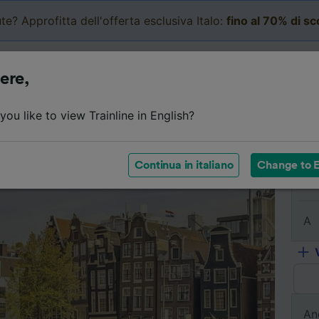
te? Approfitta dell'offerta esclusiva Italo:
fino al 70% di s
Business
Carrello
Le mi
ere,
l viaggio
Orari
Classi
Servizi a bordo
Biglietti e
ou like to view Trainline in English?
Continua in italiano
Change to E
Da
A
An