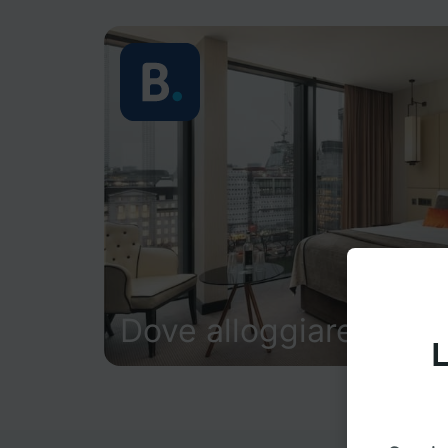
Dove alloggiare
L