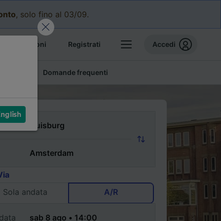
conto
, solo fino al 03/09.
e prenotazioni
Registrati
Accedi
conomici
Domande frequenti
nglish
Via
Sola andata
A/R
data