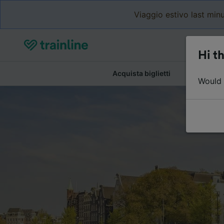
Viaggio estivo last minu
Hi th
Acquista biglietti
Dettagli de
Would y