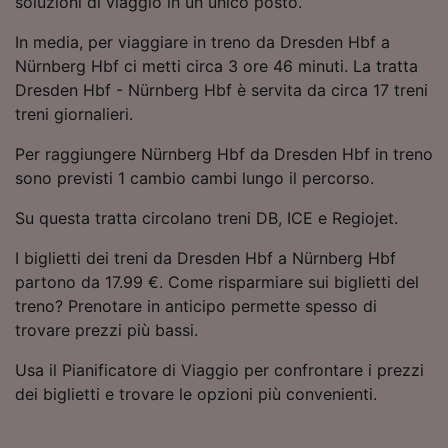
soluzioni di viaggio in un unico posto.
Utilizzare dati di geolocalizzazione precisi.
Scansione attiva delle caratteristiche del
In media, per viaggiare in treno da Dresden Hbf a
dispositivo ai fini dell’identificazione.
Nürnberg Hbf ci metti circa 3 ore 46 minuti. La tratta
Archiviare informazioni su dispositivo e/o
Dresden Hbf - Nürnberg Hbf è servita da circa 17 treni
accedervi. Pubblicità e contenuti
treni giornalieri.
personalizzati, misurazione delle prestazioni
dei contenuti e degli annunci, ricerche sul
Per raggiungere Nürnberg Hbf da Dresden Hbf in treno
pubblico, sviluppo di servizi.
sono previsti 1 cambio cambi lungo il percorso.
Elenco dei partner (fornitori)
Su questa tratta circolano treni DB, ICE e Regiojet.
I biglietti dei treni da Dresden Hbf a Nürnberg Hbf
partono da 17.99 €. Come risparmiare sui biglietti del
treno? Prenotare in anticipo permette spesso di
trovare prezzi più bassi.
Usa il Pianificatore di Viaggio per confrontare i prezzi
dei biglietti e trovare le opzioni più convenienti.