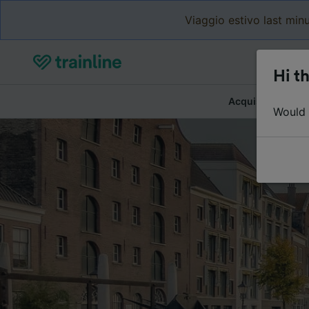
Viaggio estivo last minu
Hi th
Acquista biglietti
Would y