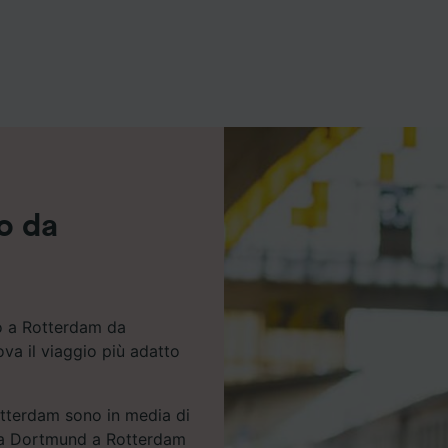
ei partner (fornitori)
no da
no a Rotterdam da
va il viaggio più adatto
otterdam sono in media di
a da Dortmund a Rotterdam