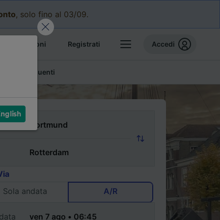
conto
, solo fino al 03/09.
e prenotazioni
Registrati
Accedi
mande frequenti
nglish
Via
Sola andata
A/R
data