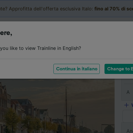
te? Approfitta dell'offerta esclusiva Italo:
fino al 70% di s
Business
Carrello
Le mi
ere,
Dettagli del viaggio
Orari
Biglietti economici
Do
ou like to view Trainline in English?
Continua in italiano
Change to E
Da
A
An