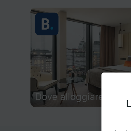
Dove alloggiare
L