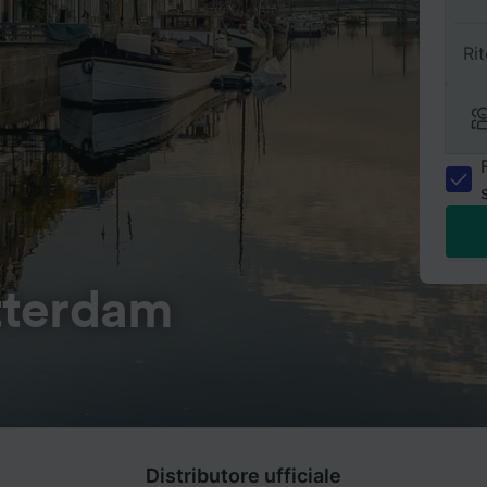
Ri
tterdam
Distributore ufficiale