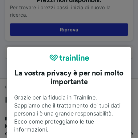
Per trovare i prezzi bassi, inizia di nuovo la
ricerca.
Riprova
Tutti i risultati
La vostra privacy è per noi molto
importante
Home
Orari treni
Coventry a Manchester
Grazie per la fiducia in Trainline.
In treno da Coventry a Manchester
Sappiamo che il trattamento dei tuoi dati
personali è una grande responsabilità.
Il tempo di viaggio medio in treno da Coventry a
Ecco come proteggiamo le tue
Manchester è di 2h 4min per percorrere 130 km. Ci
informazioni.
sono normalmente 16 treni al giorno e il treno più veloce