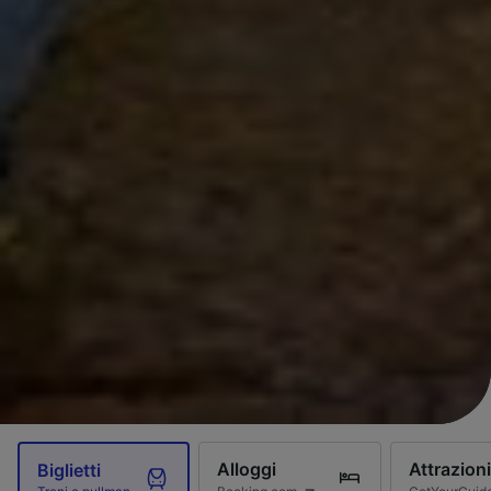
Alloggi
Attrazioni
Biglietti
Booking.com
GetYourGuid