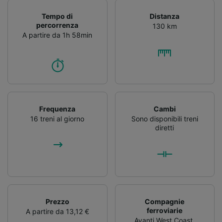
dispositivo ai fini dell’identificazione.
Archiviare informazioni su dispositivo e/o
Tempo di
Distanza
accedervi. Pubblicità e contenuti
percorrenza
130 km
personalizzati, misurazione delle prestazioni
A partire da 1h 58min
dei contenuti e degli annunci, ricerche sul
pubblico, sviluppo di servizi.
Elenco dei partner (fornitori)
Frequenza
Cambi
16 treni al giorno
Sono disponibili treni
diretti
Prezzo
Compagnie
ferroviarie
A partire da 13,12 €
Avanti West Coast
,