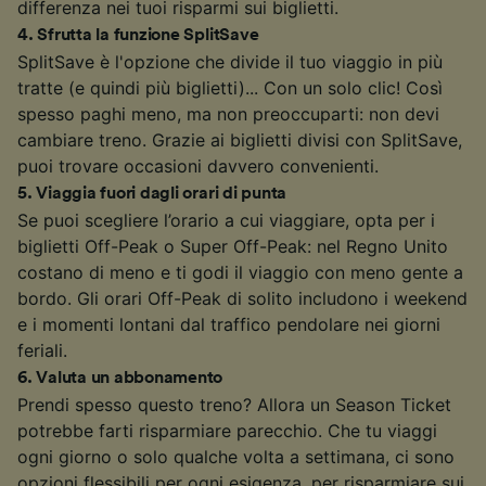
differenza nei tuoi risparmi sui biglietti.
4
.
Sfrutta la funzione SplitSave
SplitSave è l'opzione che divide il tuo viaggio in più
tratte (e quindi più biglietti)... Con un solo clic! Così
spesso paghi meno, ma non preoccuparti: non devi
cambiare treno. Grazie ai biglietti divisi con SplitSave,
puoi trovare occasioni davvero convenienti.
5
.
Viaggia fuori dagli orari di punta
Se puoi scegliere l’orario a cui viaggiare, opta per i
biglietti Off-Peak o Super Off-Peak: nel Regno Unito
costano di meno e ti godi il viaggio con meno gente a
bordo. Gli orari Off-Peak di solito includono i weekend
e i momenti lontani dal traffico pendolare nei giorni
feriali.
6
.
Valuta un abbonamento
Prendi spesso questo treno? Allora un Season Ticket
potrebbe farti risparmiare parecchio. Che tu viaggi
ogni giorno o solo qualche volta a settimana, ci sono
opzioni flessibili per ogni esigenza, per risparmiare sui