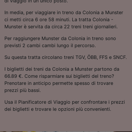
di viaggio in un unico posto.
Utilizzare dati di geolocalizzazione precisi.
Scansione attiva delle caratteristiche del
In media, per viaggiare in treno da Colonia a Munster
dispositivo ai fini dell’identificazione.
ci metti circa 6 ore 58 minuti. La tratta Colonia -
Archiviare informazioni su dispositivo e/o
Munster è servita da circa 22 treni treni giornalieri.
accedervi. Pubblicità e contenuti
personalizzati, misurazione delle prestazioni
Per raggiungere Munster da Colonia in treno sono
dei contenuti e degli annunci, ricerche sul
previsti 2 cambi cambi lungo il percorso.
pubblico, sviluppo di servizi.
Su questa tratta circolano treni TGV, ÖBB, FFS e SNCF.
Elenco dei partner (fornitori)
I biglietti dei treni da Colonia a Munster partono da
66.89 €. Come risparmiare sui biglietti del treno?
Prenotare in anticipo permette spesso di trovare
prezzi più bassi.
Usa il Pianificatore di Viaggio per confrontare i prezzi
dei biglietti e trovare le opzioni più convenienti.