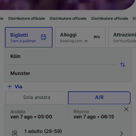
ore ufficiale
Distributore ufficiale
Distributore ufficiale
Distributore uf
Alloggi
Attrazioni
Biglietti
Booking.com
GetYourGuid
Treni e pullman
Via
Sola andata
A/R
Andata
Ritorno
1 adulto (26-59)