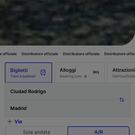
istributore ufficiale
Distributore ufficiale
Distributore ufficiale
Distribu
Alloggi
Attrazioni
Biglietti
Booking.com
GetYourGuid
Treni e pullman
Via
Sola andata
A/R