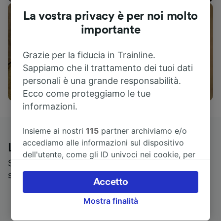
La vostra privacy è per noi molto
importante
Grazie per la fiducia in Trainline.
Sappiamo che il trattamento dei tuoi dati
personali è una grande responsabilità.
Cosa vedere
Ecco come proteggiamo le tue
informazioni.
Insieme ai nostri
115
partner archiviamo e/o
accediamo alle informazioni sul dispositivo
Le recensioni dei nostri viaggiatori
dell'utente, come gli ID univoci nei cookie, per
Scopri cosa pensa realmente chi utilizza i nostri
il trattamento dei dati personali. È possibile
servizi
accettare o gestire le proprie scelte facendo
Accetto
clic di seguito, tra cui il proprio diritto di
Mostra finalità
opporsi sulla base di un interesse legittimo o
comunque in qualsiasi momento nella pagina