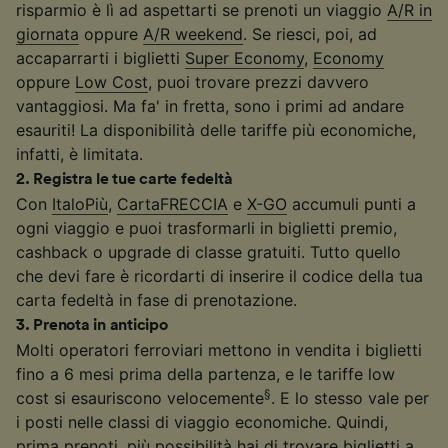
risparmio è lì ad aspettarti se prenoti un viaggio
A/R in
giornata
oppure
A/R weekend
. Se riesci, poi, ad
accaparrarti i biglietti
Super Economy
,
Economy
oppure
Low Cost
, puoi trovare prezzi davvero
vantaggiosi. Ma fa' in fretta, sono i primi ad andare
esauriti! La disponibilità delle tariffe più economiche,
infatti, è limitata.
2
.
Registra le tue carte fedeltà
Con
ItaloPiù
,
CartaFRECCIA
e
X-GO
accumuli punti a
ogni viaggio e puoi trasformarli in biglietti premio,
cashback o upgrade di classe gratuiti. Tutto quello
che devi fare è ricordarti di inserire il codice della tua
carta fedeltà in fase di prenotazione.
3
.
Prenota in anticipo
Molti operatori ferroviari mettono in vendita i biglietti
fino a 6 mesi prima della partenza, e le tariffe low
§
cost si esauriscono velocemente
. E lo stesso vale per
i posti nelle classi di viaggio economiche. Quindi,
prima prenoti, più possibilità hai di trovare biglietti a