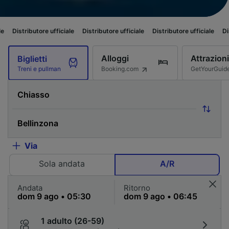
ore ufficiale
Distributore ufficiale
Distributore ufficiale
Distributore uff
Alloggi
Attrazioni
Biglietti
Booking.com
GetYourGuid
Treni e pullman
Via
Sola andata
A/R
Andata
Ritorno
1 adulto (26-59)