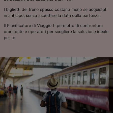
Utilizzare dati di geolocalizzazione precisi.
I biglietti del treno spesso costano meno se acquistati
Scansione attiva delle caratteristiche del
dispositivo ai fini dell’identificazione.
in anticipo, senza aspettare la data della partenza.
Archiviare informazioni su dispositivo e/o
accedervi. Pubblicità e contenuti
Il Pianificatore di Viaggio ti permette di confrontare
personalizzati, misurazione delle prestazioni
orari, date e operatori per scegliere la soluzione ideale
dei contenuti e degli annunci, ricerche sul
per te.
pubblico, sviluppo di servizi.
Elenco dei partner (fornitori)