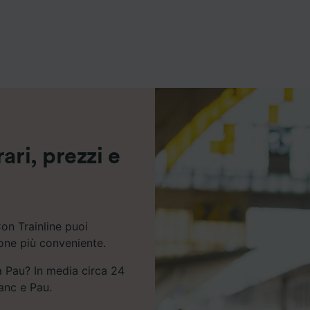
ei partner (fornitori)
ari, prezzi e
on Trainline puoi
ione più conveniente.
a Pau? In media circa 24
ranc e Pau.