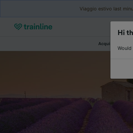
Viaggio estivo last minu
Hi th
Acquista biglietti
Would y