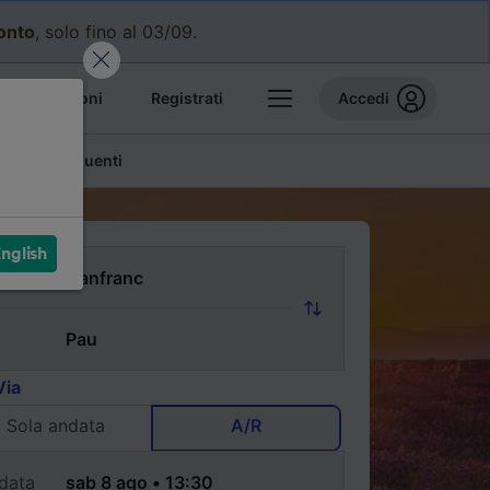
conto
, solo fino al 03/09.
e prenotazioni
Registrati
Accedi
mande frequenti
nglish
Via
Sola andata
A/R
data