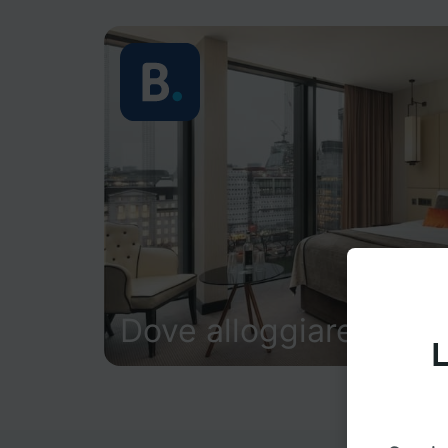
Dove alloggiare
L