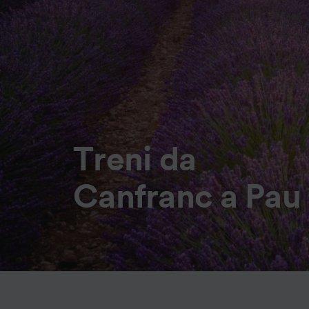
Treni da
Canfranc a Pau