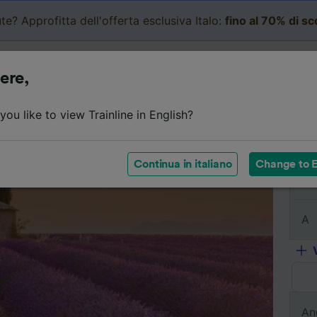
te? Approfitta dell'offerta esclusiva Italo:
fino al 70% di s
Business
Carrello
Le mi
ere,
Dettagli del viaggio
Orari
Biglietti economici
Do
ou like to view Trainline in English?
Continua in italiano
Change to E
Da
A
An