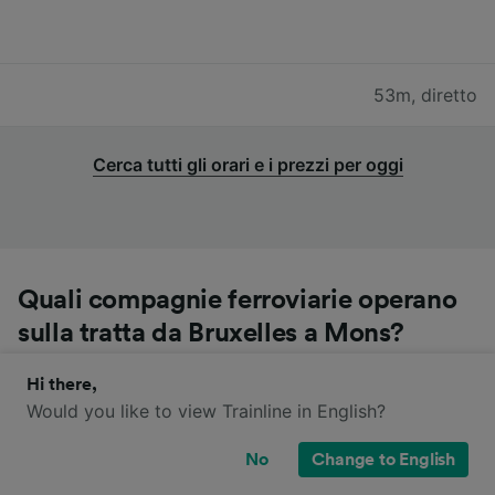
53m
,
diretto
Cerca tutti gli orari e i prezzi per oggi
Quali compagnie ferroviarie operano
sulla tratta da Bruxelles a Mons?
Hi there,
Puoi viaggiare da Bruxelles a Mons con i treni SNCB.
Would you like to view Trainline in English?
Attenzione: è possibile che la tratta sia servita da
diversi operatori e che siano previsti cambi. Controlla
No
Change to English
se il tuo tragitto prevede o meno un cambio prima di