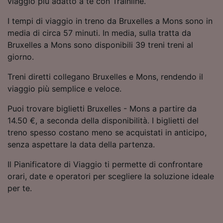
viaggio più adatto a te con Trainline.
Utilizzare dati di geolocalizzazione precisi.
Scansione attiva delle caratteristiche del
I tempi di viaggio in treno da Bruxelles a Mons sono in
dispositivo ai fini dell’identificazione.
media di circa 57 minuti. In media, sulla tratta da
Archiviare informazioni su dispositivo e/o
Bruxelles a Mons sono disponibili 39 treni treni al
accedervi. Pubblicità e contenuti
giorno.
personalizzati, misurazione delle prestazioni
dei contenuti e degli annunci, ricerche sul
Treni diretti collegano Bruxelles e Mons, rendendo il
pubblico, sviluppo di servizi.
viaggio più semplice e veloce.
Elenco dei partner (fornitori)
Puoi trovare biglietti Bruxelles - Mons a partire da
14.50 €, a seconda della disponibilità. I biglietti del
treno spesso costano meno se acquistati in anticipo,
senza aspettare la data della partenza.
Il Pianificatore di Viaggio ti permette di confrontare
orari, date e operatori per scegliere la soluzione ideale
per te.