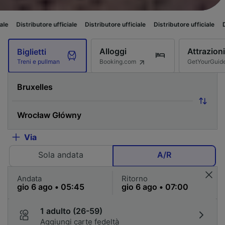
ore ufficiale
Distributore ufficiale
Distributore ufficiale
Distributore uf
Alloggi
Attrazioni
Biglietti
Booking.com
GetYourGuid
Treni e pullman
Via
Sola andata
A/R
Andata
Ritorno
1 adulto (26-59)
Aggiungi carte fedeltà