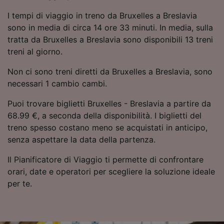
Scansione attiva delle caratteristiche del
I tempi di viaggio in treno da Bruxelles a Breslavia
dispositivo ai fini dell’identificazione.
sono in media di circa 14 ore 33 minuti. In media, sulla
Archiviare informazioni su dispositivo e/o
accedervi. Pubblicità e contenuti
tratta da Bruxelles a Breslavia sono disponibili 13 treni
personalizzati, misurazione delle prestazioni
treni al giorno.
dei contenuti e degli annunci, ricerche sul
pubblico, sviluppo di servizi.
Non ci sono treni diretti da Bruxelles a Breslavia, sono
necessari 1 cambio cambi.
Elenco dei partner (fornitori)
Puoi trovare biglietti Bruxelles - Breslavia a partire da
68.99 €, a seconda della disponibilità. I biglietti del
treno spesso costano meno se acquistati in anticipo,
senza aspettare la data della partenza.
Il Pianificatore di Viaggio ti permette di confrontare
orari, date e operatori per scegliere la soluzione ideale
per te.