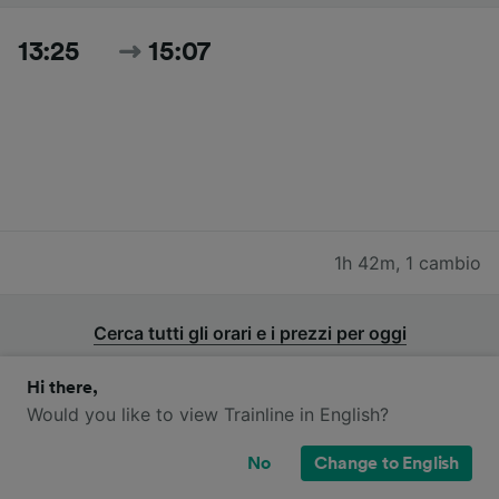
13:25
15:07
1h 42m
,
1 cambio
Cerca tutti gli orari e i prezzi per oggi
Hi there,
Would you like to view Trainline in English?
No
Change to English
Quali compagnie ferroviarie operano