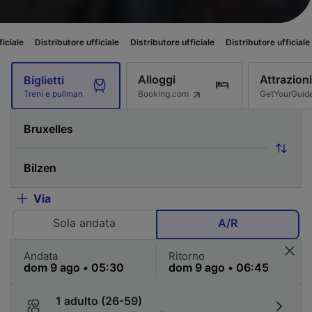
utore ufficiale
Distributore ufficiale
Distributore ufficiale
Distributore u
Alloggi
Attrazioni
Biglietti
Booking.com
GetYourGuid
Treni e pullman
Via
Sola andata
A/R
Andata
Ritorno
1 adulto (26-59)