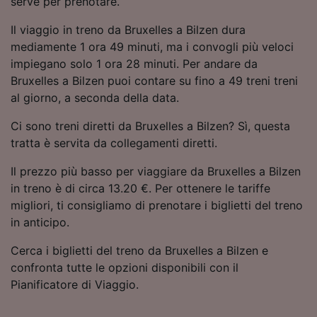
serve per prenotare.
Utilizzare dati di geolocalizzazione precisi.
Scansione attiva delle caratteristiche del
Il viaggio in treno da Bruxelles a Bilzen dura
dispositivo ai fini dell’identificazione.
mediamente 1 ora 49 minuti, ma i convogli più veloci
Archiviare informazioni su dispositivo e/o
impiegano solo 1 ora 28 minuti. Per andare da
accedervi. Pubblicità e contenuti
Bruxelles a Bilzen puoi contare su fino a 49 treni treni
personalizzati, misurazione delle prestazioni
dei contenuti e degli annunci, ricerche sul
al giorno, a seconda della data.
pubblico, sviluppo di servizi.
Ci sono treni diretti da Bruxelles a Bilzen? Sì, questa
Elenco dei partner (fornitori)
tratta è servita da collegamenti diretti.
Il prezzo più basso per viaggiare da Bruxelles a Bilzen
in treno è di circa 13.20 €. Per ottenere le tariffe
migliori, ti consigliamo di prenotare i biglietti del treno
in anticipo.
Cerca i biglietti del treno da Bruxelles a Bilzen e
confronta tutte le opzioni disponibili con il
Pianificatore di Viaggio.