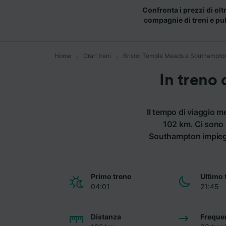
Confronta i prezzi di olt
compagnie di treni e pu
Home
Orari treni
Bristol Temple Meads a Southampto
In treno
Il tempo di viaggio 
102 km. Ci sono 
Southampton impiega 
Primo treno
Ultimo 
04:01
21:45
Distanza
Freque