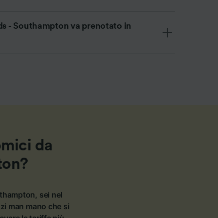
ads - Southampton va prenotato in
omici da
ton?
uthampton, sei nel
zzi man mano che si
vare le tariffe più