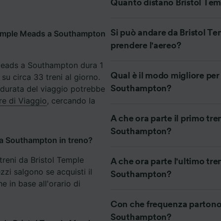
Quanto distano Bristol Te
ei partner (fornitori)
Si può andare da Bristol 
 Temple Meads a Southampton
prendere l'aereo?
e Meads a Southampton dura 1
Qual è il modo migliore per
su circa 33 treni al giorno.
a durata del viaggio potrebbe
Southampton?
re di Viaggio
, cercando la
A che ora parte il primo tr
Southampton?
a Southampton in treno?
 treni da Bristol Temple
A che ora parte l'ultimo tr
i salgono se acquisti il
Southampton?
e in base all'orario di
Con che frequenza partono 
Southampton?