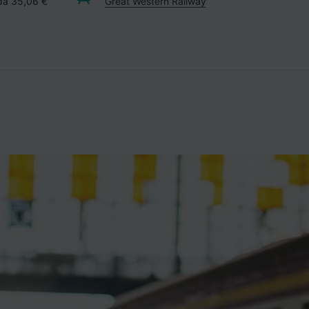
 da 35,06 €
Great Western Railway