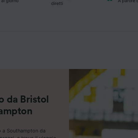
 al giorno
A partire
diretti
o da Bristol
hampton
no a Southampton da
rezzi, e trova il viaggio