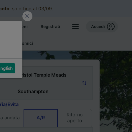
conto
, solo fino al 03/09.
e prenotazioni
Registrati
Accedi
glietti economici
nglish
Via/Evita
Ritorno
la andata
A/R
aperto