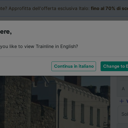
te? Approfitta dell'offerta esclusiva Italo:
fino al 70% di s
Business
Carrello
Le mi
ere,
Dettagli del viaggio
Orari
Domande frequenti
Bi
ou like to view Trainline in English?
Continua in italiano
Change to E
Da
A
So