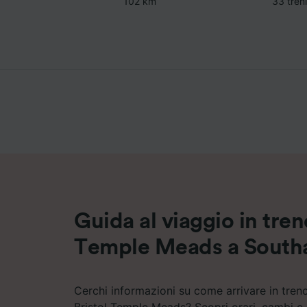
102 km
33 treni
Guida al viaggio in tren
Temple Meads a Sout
Cerchi informazioni su come arrivare in tre
Bristol Temple Meads? Scopri orari, cambi e p