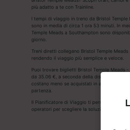
più adatto a te con Trainline.
I tempi di viaggio in treno da Bristol Temp
sono in media di circa 1 ora 53 minuti. In medi
Temple Meads a Southampton sono disponibili
giorno.
Treni diretti collegano Bristol Temple Mead
rendendo il viaggio più semplice e veloce.
Puoi trovare biglietti Bristol Temple Meads 
da 35.06 €, a seconda della disponibilità. I b
costano meno se acquistati in anticipo, senza
partenza.
L
Il Pianificatore di Viaggio ti permette di conf
operatori per scegliere la soluzione ideale pe