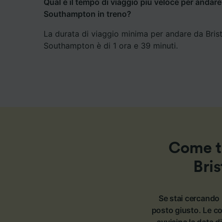
Qual è il tempo di viaggio più veloce per andar
Southampton in treno?
La durata di viaggio minima per andare da Bri
Southampton è di 1 ora e 39 minuti.
Come tr
Bri
Se stai cercando 
posto giusto. Le c
avvicina la data d