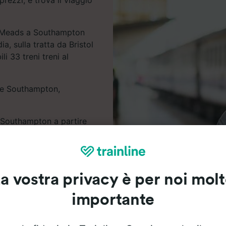
le Meads a Southampton
a, sulla tratta da Bristol
 33 treni treni al
s e Southampton,
- Southampton a partire
iglietti del treno spesso
 aspettare la data della
a vostra privacy è per noi mol
rontare orari, date e
r te.
importante