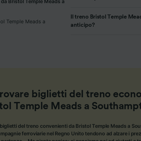
e da Bristol Temple Meads a
Il treno Bristol Temple Me
stol Temple Meads a
anticipo?
ovare biglietti del treno econ
stol Temple Meads a Southamp
biglietti del treno convenienti da Bristol Temple Meads a So
ompagnie ferroviarie nel Regno Unito tendono ad alzare i pre
i partenza... Ma niente panico: ci pensiamo noi ad aiutarti a tro