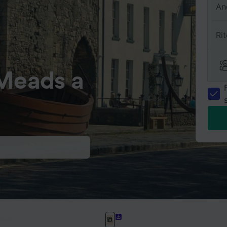
An
Ri
 Meads a