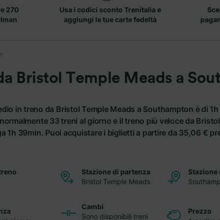
re 270
Usa i codici sconto Trenitalia e
Sceg
llman
aggiungi le tue carte fedeltà
pagame
n
 da Bristol Temple Meads a So
medio in treno da Bristol Temple Meads a Southampton è di 1h
normalmente 33 treni al giorno e il treno più veloce da Brist
1h 39min. Puoi acquistare i biglietti a partire da 35,06 € pr
treno
Stazione di partenza
Stazione 
Bristol Temple Meads
Southamp
Cambi
nza
Prezzo
Sono disponibili treni