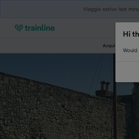
Viaggio estivo last minu
Hi th
Acquista biglietti
Would y