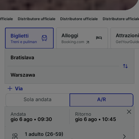
ributore ufficiale
Distributore ufficiale
Distributore ufficiale
Distributor
Alloggi
Attrazioni
Biglietti
Booking.com
GetYourGuid
Treni e pullman
Via
Sola andata
A/R
Andata
Ritorno
1 adulto (26-59)