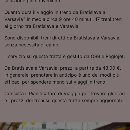
soluzione più conveniente.
Utilizzare dati di geolocalizzazione precisi.
Scansione attiva delle caratteristiche del
Quanto dura il viaggio in treno da Bratislava a
dispositivo ai fini dell’identificazione.
Varsavia? In media circa 9 ore 40 minuti. 17 treni treni
Archiviare informazioni su dispositivo e/o
al giorno tra Bratislava e Varsavia.
accedervi. Pubblicità e contenuti
personalizzati, misurazione delle prestazioni
Sono disponibili treni diretti da Bratislava a Varsavia,
dei contenuti e degli annunci, ricerche sul
senza necessità di cambi.
pubblico, sviluppo di servizi.
Il servizio su questa tratta è gestito da ÖBB e Regiojet.
Elenco dei partner (fornitori)
Da Bratislava a Varsavia: prezzi a partire da 43.00 €.
In generale, prenotare in anticipo è uno dei modi più
efficaci per spendere meno sui viaggi in treno.
Consulta il Pianificatore di Viaggio per trovare gli orari
e i prezzi dei treni su questa tratta sempre aggiornati.