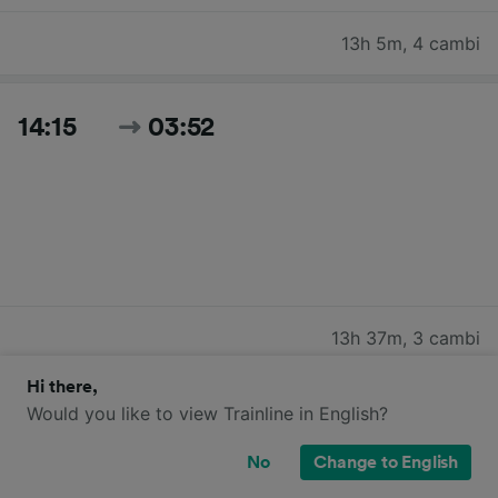
13h 5m
,
4 cambi
14:15
03:52
13h 37m
,
3 cambi
Hi there,
Cerca tutti gli orari e i prezzi per oggi
Would you like to view Trainline in English?
No
Change to English