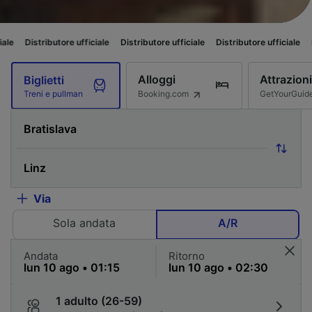
ore ufficiale
Distributore ufficiale
Distributore ufficiale
Distributore uff
Alloggi
Attrazioni
Biglietti
Booking.com
GetYourGuid
Treni e pullman
Via
Sola andata
A/R
Andata
Ritorno
1 adulto (26-59)