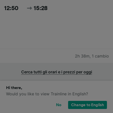
12:50
15:28
2h 38m
,
1 cambio
Cerca tutti gli orari e i prezzi per oggi
Hi there,
Would you like to view Trainline in English?
Quali compagnie ferroviarie operano
No
Change to English
sulla tratta da Bratislava a Linz?