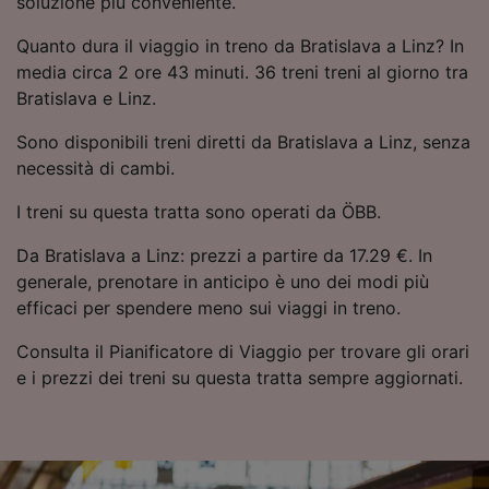
soluzione più conveniente.
Utilizzare dati di geolocalizzazione precisi.
Scansione attiva delle caratteristiche del
Quanto dura il viaggio in treno da Bratislava a Linz? In
dispositivo ai fini dell’identificazione.
media circa 2 ore 43 minuti. 36 treni treni al giorno tra
Archiviare informazioni su dispositivo e/o
Bratislava e Linz.
accedervi. Pubblicità e contenuti
personalizzati, misurazione delle prestazioni
Sono disponibili treni diretti da Bratislava a Linz, senza
dei contenuti e degli annunci, ricerche sul
necessità di cambi.
pubblico, sviluppo di servizi.
I treni su questa tratta sono operati da ÖBB.
Elenco dei partner (fornitori)
Da Bratislava a Linz: prezzi a partire da 17.29 €. In
generale, prenotare in anticipo è uno dei modi più
efficaci per spendere meno sui viaggi in treno.
Consulta il Pianificatore di Viaggio per trovare gli orari
e i prezzi dei treni su questa tratta sempre aggiornati.