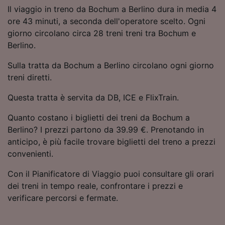
Utilizzare dati di geolocalizzazione precisi.
Il viaggio in treno da Bochum a Berlino dura in media 4
Scansione attiva delle caratteristiche del
ore 43 minuti, a seconda dell'operatore scelto. Ogni
dispositivo ai fini dell’identificazione.
giorno circolano circa 28 treni treni tra Bochum e
Archiviare informazioni su dispositivo e/o
Berlino.
accedervi. Pubblicità e contenuti
personalizzati, misurazione delle prestazioni
Sulla tratta da Bochum a Berlino circolano ogni giorno
dei contenuti e degli annunci, ricerche sul
treni diretti.
pubblico, sviluppo di servizi.
Questa tratta è servita da DB, ICE e FlixTrain.
Elenco dei partner (fornitori)
Quanto costano i biglietti dei treni da Bochum a
Berlino? I prezzi partono da 39.99 €. Prenotando in
anticipo, è più facile trovare biglietti del treno a prezzi
convenienti.
Con il Pianificatore di Viaggio puoi consultare gli orari
dei treni in tempo reale, confrontare i prezzi e
verificare percorsi e fermate.