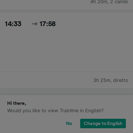
4h 20m
,
2 cambi
14:33
17:58
3h 25m
,
diretto
Cerca tutti gli orari e i prezzi per oggi
Hi there,
Would you like to view Trainline in English?
No
Change to English