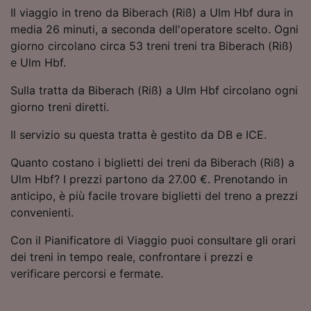
Utilizzare dati di geolocalizzazione precisi.
Il viaggio in treno da Biberach (Riß) a Ulm Hbf dura in
Scansione attiva delle caratteristiche del
media 26 minuti, a seconda dell'operatore scelto. Ogni
dispositivo ai fini dell’identificazione.
giorno circolano circa 53 treni treni tra Biberach (Riß)
Archiviare informazioni su dispositivo e/o
e Ulm Hbf.
accedervi. Pubblicità e contenuti
personalizzati, misurazione delle prestazioni
Sulla tratta da Biberach (Riß) a Ulm Hbf circolano ogni
dei contenuti e degli annunci, ricerche sul
giorno treni diretti.
pubblico, sviluppo di servizi.
Il servizio su questa tratta è gestito da DB e ICE.
Elenco dei partner (fornitori)
Quanto costano i biglietti dei treni da Biberach (Riß) a
Ulm Hbf? I prezzi partono da 27.00 €. Prenotando in
anticipo, è più facile trovare biglietti del treno a prezzi
convenienti.
Con il Pianificatore di Viaggio puoi consultare gli orari
dei treni in tempo reale, confrontare i prezzi e
verificare percorsi e fermate.