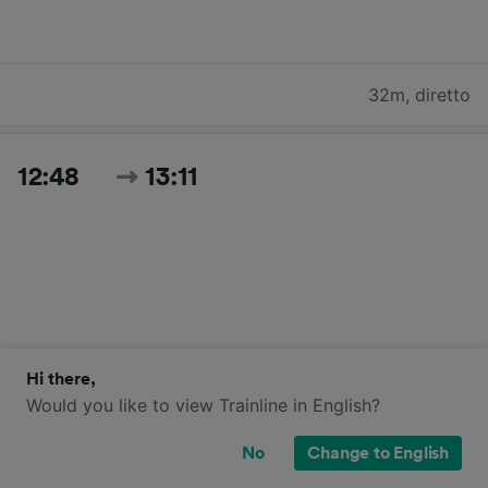
32m
,
diretto
12:48
13:11
Hi there,
23m
,
diretto
Would you like to view Trainline in English?
Cerca tutti gli orari e i prezzi per oggi
No
Change to English