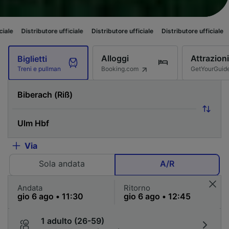
utore ufficiale
Distributore ufficiale
Distributore ufficiale
Distributore u
Alloggi
Attrazioni
Biglietti
Booking.com
GetYourGuid
Treni e pullman
Via
Sola andata
A/R
Andata
Ritorno
1 adulto (26-59)