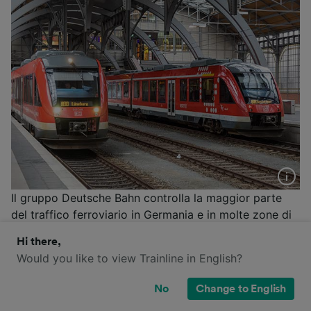
Il gruppo Deutsche Bahn controlla la maggior parte
del traffico ferroviario in Germania e in molte zone di
confine del paese. La flotta dei treni di DB comprende
Hi there,
treni ad alta velocità ICE (in grado di raggiungere i
Would you like to view Trainline in English?
330 km/h), treni Intercity e Intercity Express, treni
Eurocity e treni regionali. Deutsche Bahn offre opzioni
No
Change to English
di biglietti flessibili, la carta sconto BahnCard e