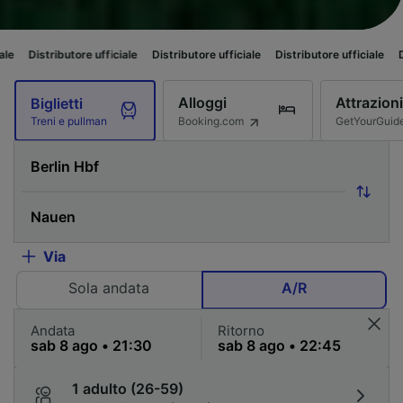
ore ufficiale
Distributore ufficiale
Distributore ufficiale
Distributore uff
Alloggi
Attrazioni
Biglietti
Booking.com
GetYourGuid
Treni e pullman
Via
Sola andata
A/R
Andata
Ritorno
1 adulto (26-59)