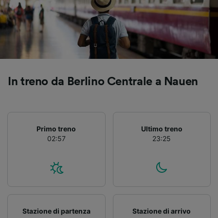
Utilizzare dati di geolocalizzazione precisi.
Scansione attiva delle caratteristiche del
dispositivo ai fini dell’identificazione.
Archiviare informazioni su dispositivo e/o
accedervi. Pubblicità e contenuti
personalizzati, misurazione delle prestazioni
dei contenuti e degli annunci, ricerche sul
pubblico, sviluppo di servizi.
In treno da Berlino Centrale a Nauen
Elenco dei partner (fornitori)
Primo treno
Ultimo treno
02:57
23:25
Stazione di partenza
Stazione di arrivo