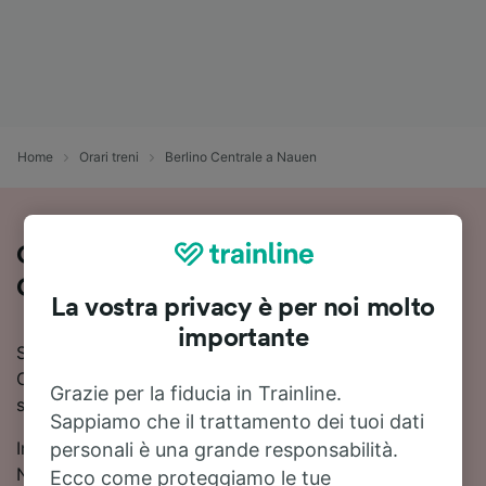
Home
Orari treni
Berlino Centrale a Nauen
Come viaggiare in treno da Berlino
Centrale a Nauen
La vostra privacy è per noi molto
importante
Stai pianificando un viaggio in treno da Berlino
Centrale a Nauen? Consulta orari aggiornati, prezzi e
Grazie per la fiducia in Trainline.
soluzioni di viaggio in un unico posto.
Sappiamo che il trattamento dei tuoi dati
In media, per viaggiare in treno da Berlino Centrale a
personali è una grande responsabilità.
Nauen ci metti circa 41 minuti. La tratta Berlino
Ecco come proteggiamo le tue