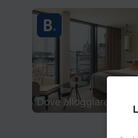
Dove alloggiare
L