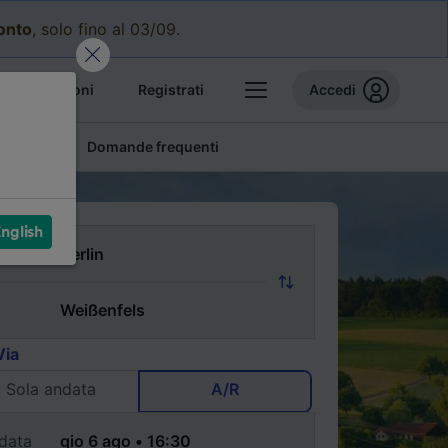
conto
, solo fino al 03/09.
e prenotazioni
Registrati
Accedi
conomici
Domande frequenti
nglish
Via
Sola andata
A/R
data