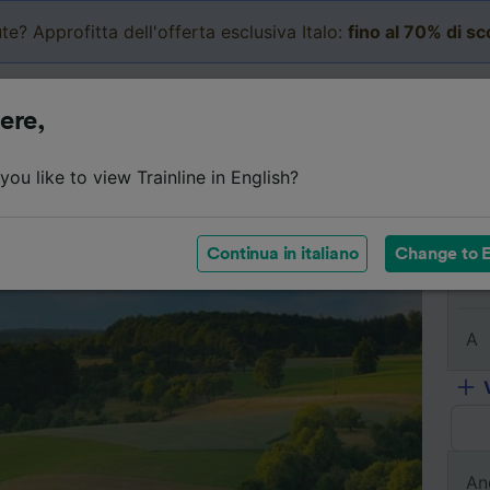
te? Approfitta dell'offerta esclusiva Italo:
fino al 70% di s
Business
Carrello
Le mi
ere,
l viaggio
Orari
Classi
Servizi a bordo
Biglietti e
ou like to view Trainline in English?
Continua in italiano
Change to E
Da
A
An