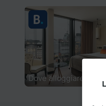
Dove alloggiare
L