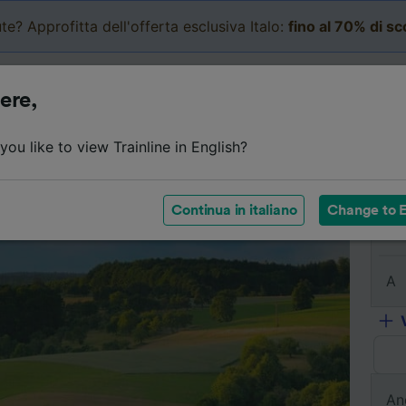
te? Approfitta dell'offerta esclusiva Italo:
fino al 70% di s
Business
Carrello
Le mi
ere,
Dettagli del viaggio
Orari
Biglietti economici
Do
ou like to view Trainline in English?
Continua in italiano
Change to E
Da
A
An