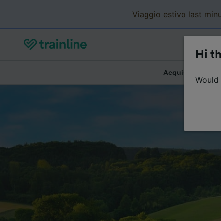
Viaggio estivo last minu
Hi th
Acquista biglietti
Would y