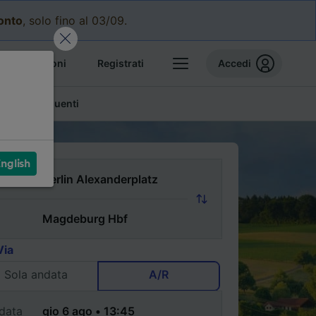
conto
, solo fino al 03/09.
e prenotazioni
Registrati
Accedi
mande frequenti
nglish
Via
Sola andata
A/R
data