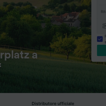
Ri
rplatz a
f
Distributore ufficiale