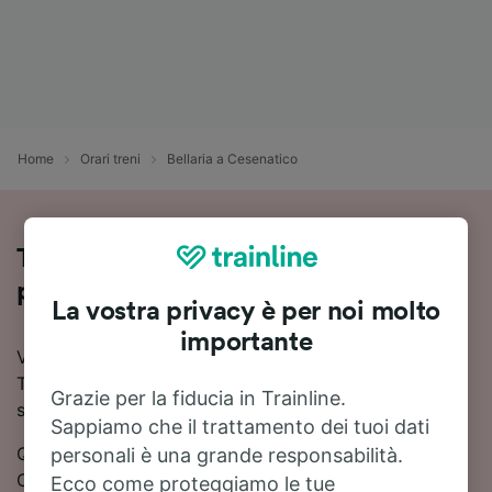
Home
Orari treni
Bellaria a Cesenatico
Treni Bellaria - Cesenatico: orari,
prezzi e durata
La vostra privacy è per noi molto
importante
Vuoi viaggiare in treno da Bellaria a Cesenatico? Con
Trainline puoi confrontare orari e prezzi e trovare la
Grazie per la fiducia in Trainline.
soluzione più conveniente.
Sappiamo che il trattamento dei tuoi dati
Quanto dura il viaggio in treno da Bellaria a
personali è una grande responsabilità.
Cesenatico? In media circa 9 minuti. 1 treno treni al
Ecco come proteggiamo le tue