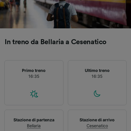
Utilizzare dati di geolocalizzazione precisi.
Scansione attiva delle caratteristiche del
dispositivo ai fini dell’identificazione.
Archiviare informazioni su dispositivo e/o
accedervi. Pubblicità e contenuti
personalizzati, misurazione delle prestazioni
dei contenuti e degli annunci, ricerche sul
In treno da Bellaria a Cesenatico
pubblico, sviluppo di servizi.
Elenco dei partner (fornitori)
Primo treno
Ultimo treno
16:35
16:35
Stazione di partenza
Stazione di arrivo
Bellaria
Cesenatico