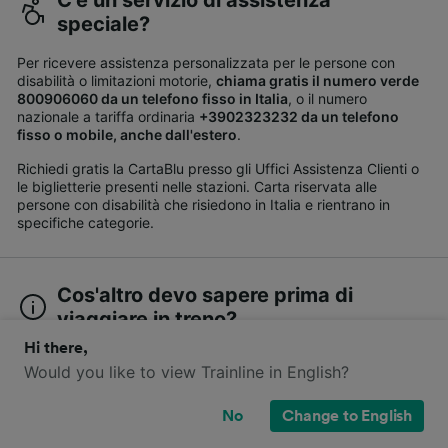
speciale?
Per ricevere assistenza personalizzata per le persone con
disabilità o limitazioni motorie,
chiama gratis il numero verde
800906060 da un telefono fisso in Italia
, o il numero
nazionale a tariffa ordinaria
+3902323232 da un telefono
fisso o mobile, anche dall'estero
.
Richiedi gratis la CartaBlu presso gli Uffici Assistenza Clienti o
le biglietterie presenti nelle stazioni. Carta riservata alle
persone con disabilità che risiedono in Italia e rientrano in
specifiche categorie.
Cos'altro devo sapere prima di
viaggiare in treno?
Hi there,
Puoi collegare il tuo dispositivo elettronico alle
prese di
Would you like to view Trainline in English?
corrente presenti vicino ai sedili
.
I treni regionali dispongono di
aria condizionata
.
No
Change to English