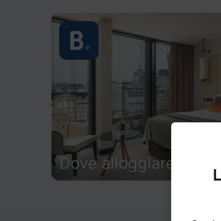
Dove alloggiare
L