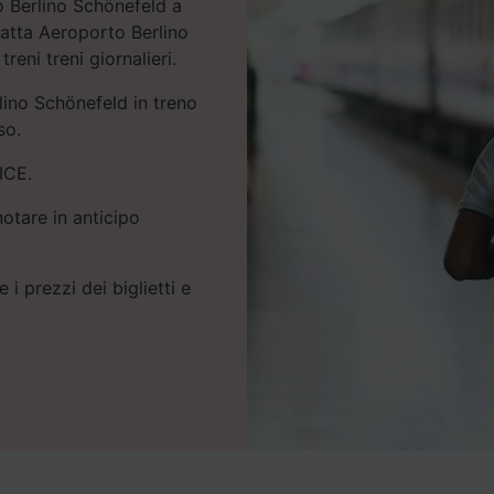
o Berlino Schönefeld a
ratta Aeroporto Berlino
eni treni giornalieri.
ino Schönefeld in treno
so.
ICE.
notare in anticipo
 i prezzi dei biglietti e