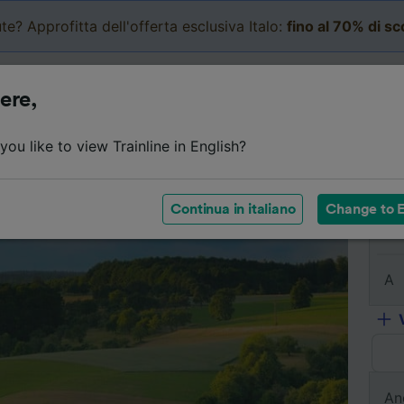
te? Approfitta dell'offerta esclusiva Italo:
fino al 70% di s
Business
Carrello
Le mi
ere,
l viaggio
Orari
Classi
Servizi a bordo
Biglietti e
ou like to view Trainline in English?
Continua in italiano
Change to E
Da
A
An