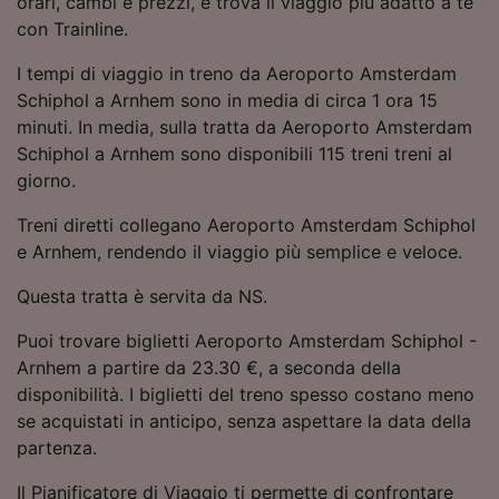
orari, cambi e prezzi, e trova il viaggio più adatto a te
Utilizzare dati di geolocalizzazione precisi.
con Trainline.
Scansione attiva delle caratteristiche del
dispositivo ai fini dell’identificazione.
I tempi di viaggio in treno da Aeroporto Amsterdam
Archiviare informazioni su dispositivo e/o
Schiphol a Arnhem sono in media di circa 1 ora 15
accedervi. Pubblicità e contenuti
minuti. In media, sulla tratta da Aeroporto Amsterdam
personalizzati, misurazione delle prestazioni
dei contenuti e degli annunci, ricerche sul
Schiphol a Arnhem sono disponibili 115 treni treni al
pubblico, sviluppo di servizi.
giorno.
Elenco dei partner (fornitori)
Treni diretti collegano Aeroporto Amsterdam Schiphol
e Arnhem, rendendo il viaggio più semplice e veloce.
Questa tratta è servita da NS.
Puoi trovare biglietti Aeroporto Amsterdam Schiphol -
Arnhem a partire da 23.30 €, a seconda della
disponibilità. I biglietti del treno spesso costano meno
se acquistati in anticipo, senza aspettare la data della
partenza.
Il Pianificatore di Viaggio ti permette di confrontare