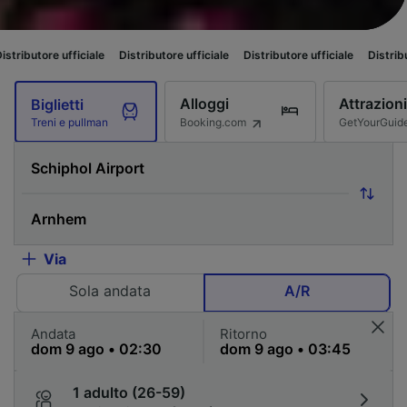
iciale
Distributore ufficiale
Distributore ufficiale
Distributore ufficiale
Alloggi
Attrazioni
Biglietti
Booking.com
GetYourGuid
Treni e pullman
Via
Sola andata
A/R
Andata
Ritorno
1 adulto (26-59)