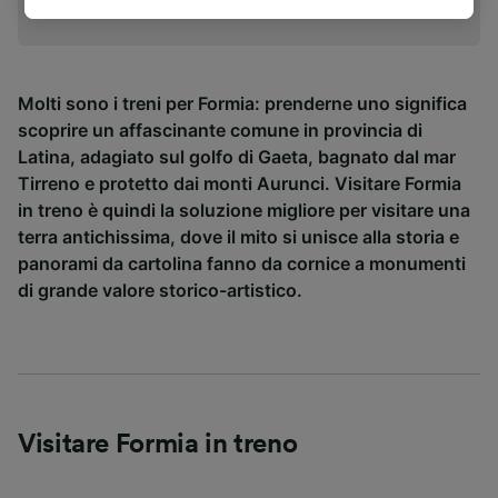
comunque in qualsiasi momento nella pagina
dell'informativa sulla privacy. Queste scelte
verranno segnalate ai nostri partner e non
influenzeranno i dati sulla navigazione. I tuoi
Molti sono i treni per Formia: prenderne uno significa
dati non verranno usati a scopi di
scoprire un affascinante comune in provincia di
tracciamento se non ci hai fornito il consenso
Latina, adagiato sul golfo di Gaeta, bagnato dal mar
per farlo.
Tirreno e protetto dai monti Aurunci. Visitare Formia
Noi e i nostri partner trattiamo i dati per
in treno è quindi la soluzione migliore per visitare una
fornire:
terra antichissima, dove il mito si unisce alla storia e
Utilizzare dati di geolocalizzazione precisi.
panorami da cartolina fanno da cornice a monumenti
Scansione attiva delle caratteristiche del
di grande valore storico-artistico.
dispositivo ai fini dell’identificazione.
Archiviare informazioni su dispositivo e/o
accedervi. Pubblicità e contenuti
personalizzati, misurazione delle prestazioni
dei contenuti e degli annunci, ricerche sul
pubblico, sviluppo di servizi.
Visitare Formia in treno
Elenco dei partner (fornitori)