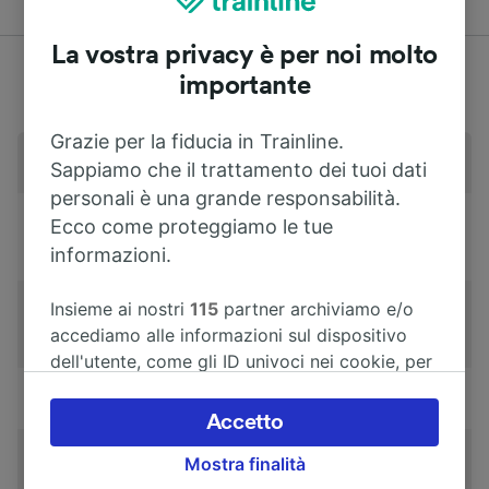
La vostra privacy è per noi molto
importante
Grazie per la fiducia in Trainline.
Stazioni principali
Formia-Gaeta
Sappiamo che il trattamento dei tuoi dati
personali è una grande responsabilità.
Compagnie
Trenitalia
,
Italo,
Ecco come proteggiamo le tue
Ferroviarie
Frecciarossa
informazioni.
Insieme ai nostri
115
partner archiviamo e/o
Aeroporti
Aeroporto Fiumicino
,
accediamo alle informazioni sul dispositivo
Aeroporto Ciampino
dell'utente, come gli ID univoci nei cookie, per
il trattamento dei dati personali. È possibile
Trasporto pubblico
Pullman urbani, taxi
accettare o gestire le proprie scelte facendo
Accetto
clic di seguito, tra cui il proprio diritto di
Offerte biglietti per
Trenitalia offerte
,
Italo
Mostra finalità
opporsi sulla base di un interesse legittimo o
Roma
offerte