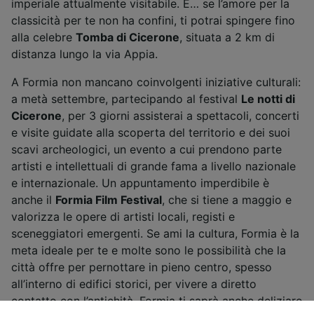
imperiale attualmente visitabile. E… se l’amore per la
classicità per te non ha confini, ti potrai spingere fino
alla celebre
Tomba di Cicerone
, situata a 2 km di
distanza lungo la via Appia.
A Formia non mancano coinvolgenti iniziative culturali:
a metà settembre, partecipando al festival
Le notti di
Cicerone
, per 3 giorni assisterai a spettacoli, concerti
e visite guidate alla scoperta del territorio e dei suoi
scavi archeologici, un evento a cui prendono parte
artisti e intellettuali di grande fama a livello nazionale
e internazionale. Un appuntamento imperdibile è
anche il
Formia Film Festival
, che si tiene a maggio e
valorizza le opere di artisti locali, registi e
sceneggiatori emergenti. Se ami la cultura, Formia è la
meta ideale per te e molte sono le possibilità che la
città offre per pernottare in pieno centro, spesso
all’interno di edifici storici, per vivere a diretto
contatto con l’antichità. Formia ti saprà anche deliziare