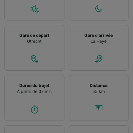
Utiliser des données de géolocalisation
précises. Analyser activement les
caractéristiques de l’appareil pour
l’identification. Stocker et/ou accéder à des
informations sur un appareil. Publicités et
contenu personnalisés, mesure de
Gare de départ
Gare d'arrivée
performance des publicités et du contenu,
Utrecht
La Haye
études d’audience et développement de
services.
Liste de nos partenaires (fournisseurs)
Durée du trajet
Distance
À partir de 37 min
55 km