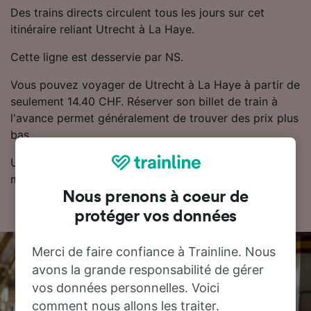
Des trains directs circulent tous les jours sur cet
itinéraire reliant Utrecht à La Haye.
Cette ligne est desservie par NS.
Vous pouvez voyager de Utrecht à La Haye à partir de
seulement 14.40 CHF. Réserver son billet de train à
l'avance permet généralement de trouver des prix plus
bas.
Utilisez notre planificateur de voyage pour obtenir les
meilleurs prix sur vos billets.
Nous prenons à coeur de
protéger vos données
Merci de faire confiance à Trainline. Nous
avons la grande responsabilité de gérer
vos données personnelles. Voici
comment nous allons les traiter.