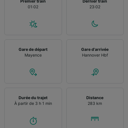
Premier train
Dernier train
Utiliser des données de géolocalisation
01:02
23:02
précises. Analyser activement les
caractéristiques de l’appareil pour
l’identification. Stocker et/ou accéder à des
informations sur un appareil. Publicités et
contenu personnalisés, mesure de
performance des publicités et du contenu,
études d’audience et développement de
Gare de départ
Gare d'arrivée
services.
Mayence
Hannover Hbf
Liste de nos partenaires (fournisseurs)
Durée du trajet
Distance
À partir de 3 h 1 min
283 km