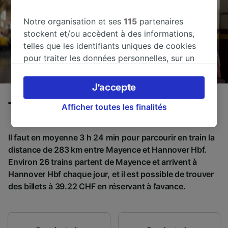
Notre organisation et ses
115
partenaires
stockent et/ou accèdent à des informations,
telles que les identifiants uniques de cookies
pour traiter les données personnelles, sur un
appareil. Vous pouvez accepter ou gérer vos
préférences, notamment en exerçant votre
J'accepte
droit d’opposition à l’intérêt légitime, en
Trains de Mayence à Hannover Hbf
cliquant ci-dessous ou à tout moment sur la
Afficher toutes les finalités
page de la politique de confidentialité. Ces
préférences seront signalées à nos partenaires
Il faut en moyenne 3 h 24 min pour parcourir en train la
et n’affecteront pas les données de navigation.
distance de 283 km entre Mayence et Hannover Hbf.
Vos données ne seront pas utilisées à des fins
Environ 26 trains partent de Mayence et arrivent à
de traçage si vous nous avez demandé de ne
Hannover Hbf chaque jour, et il est possible de trouver
pas vous tracer.
des billets à 39.22 CHF en réservant à l’avance.
Nos équipes ainsi que nos partenaires
externes, traitent des données selon les
finalités suivantes :