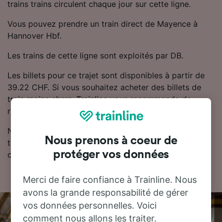
trains trains circulent chaque jour sur cette ligne.
Vous pouvez prendre un train direct de Mayence à
Hannover Hbf.
Les trains de cette ligne sont exploités par DB.
Les billets pour ce trajet sont disponibles à partir de
39.22 CHF. Si vous souhaitez acheter des billets de
train moins chers, Trainline vous recommande de
réserver à l'avance.
Notre planificateur de voyage est l'endroit idéal pour
Nous prenons à coeur de
trouver les horaires, les billets et les tarifs les moins
protéger vos données
chers.
Merci de faire confiance à Trainline. Nous
avons la grande responsabilité de gérer
vos données personnelles. Voici
comment nous allons les traiter.