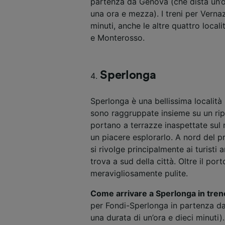
partenza da Genova (che dista un’or
una ora e mezza). I treni per Vern
minuti, anche le altre quattro local
e Monterosso.
Sperlonga
Sperlonga è una bellissima località
sono raggruppate insieme su un ripi
portano a terrazze inaspettate sul 
un piacere esplorarlo. A nord del 
si rivolge principalmente ai turisti 
trova a sud della città. Oltre il po
meravigliosamente pulite.
Come arrivare a Sperlonga in tren
per Fondi-Sperlonga in partenza da
una durata di un’ora e dieci minuti