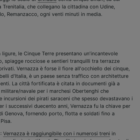
a Trenitalia, che collegano la cittadina con Udine,
ei partner (fornitori)
o, Remanzacco, ogni venti minuti in media.
 ligure, le Cinque Terre presentano un'incantevole
o, spiagge rocciose e sentieri tranquilli tra terrazze
 privati. Vernazza è forse il fiore all'occhiello dei cinque,
lli d'Italia, è un paese senza traffico con architetture
ti. La città fortificata è citata in documenti già a
 militare/navale per i marchesi Obertenghi che
e incursioni dei pirati saraceni che spesso devastavano i
 Per i successivi duecento anni, Vernazza fu la chiave per
di Genova, fornendo porto, flotta e soldati fino a
Pisa.
o
:
Vernazza è raggiungibile con i numerosi treni
in