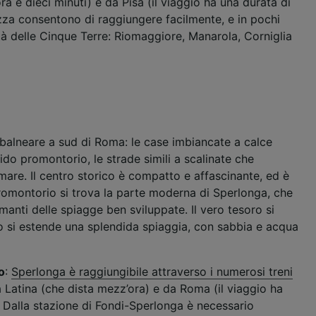
a e dieci minuti) e da Pisa (il viaggio ha una durata di
azza consentono di raggiungere facilmente, e in pochi
ità delle Cinque Terre: Riomaggiore, Manarola, Corniglia
 balneare a sud di Roma: le case imbiancate a calce
do promontorio, le strade simili a scalinate che
mare. Il centro storico è compatto e affascinante, ed è
promontorio si trova la parte moderna di Sperlonga, che
amanti delle spiagge ben sviluppate. Il vero tesoro si
rto si estende una splendida spiaggia, con sabbia e acqua
o
:
Sperlonga è raggiungibile attraverso i numerosi treni
 Latina (che dista mezz’ora) e da Roma (il viaggio ha
). Dalla stazione di Fondi-Sperlonga è necessario