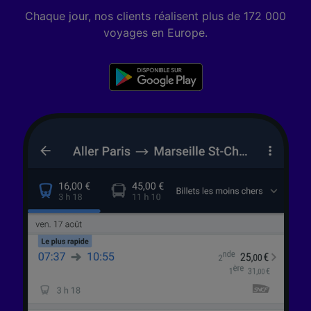
performance des publicités et du contenu,
Chaque jour, nos clients réalisent plus de 172 000
études d’audience et développement de
voyages en Europe.
services.
Liste de nos partenaires (fournisseurs)