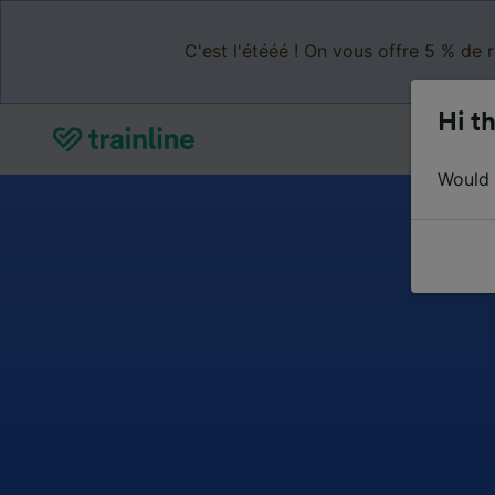
C'est l'étééé ! On vous offre 5 % de 
Hi th
Would y