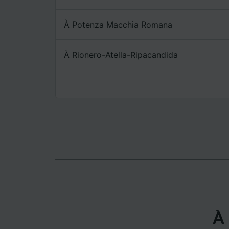
mesure 
dévelop
À Potenza Macchia Romana
Liste d
À Rionero-Atella-Ripacandida
À 