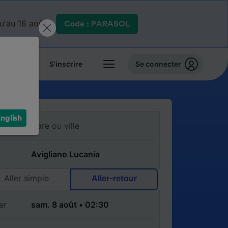
qu'au 16 août.
Code : PARASOL
 billets
S'inscrire
Se connecter
nglish
Aller simple
Aller-retour
er