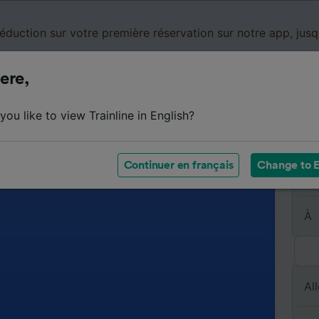
réduction sur votre première réservation sur notre app, jus
ere,
Cartes de réduction
Business
Panier
Mes
ou like to view Trainline in English?
Continuer en français
Change to E
De
À
All