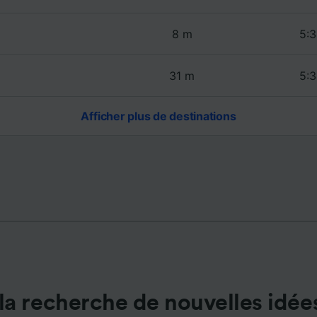
de performance des publicités et du contenu, études d’aud
pement de services.
8 m
5:3
e nos partenaires (fournisseurs)
31 m
5:3
Afficher plus de destinations
la recherche de nouvelles idée