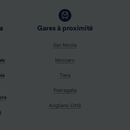
a
Gares à proximité
San Nicola
ale
Moccaro
ia
Tiera
Pietragalla
ore
Avigliano Città
i