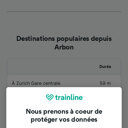
Destinations populaires depuis
Arbon
Durée
À Zurich Gare centrale
59 m
À Konstanz
45 m
Nous prenons à coeur de
À Aéroport Zurich
48 m
protéger vos données