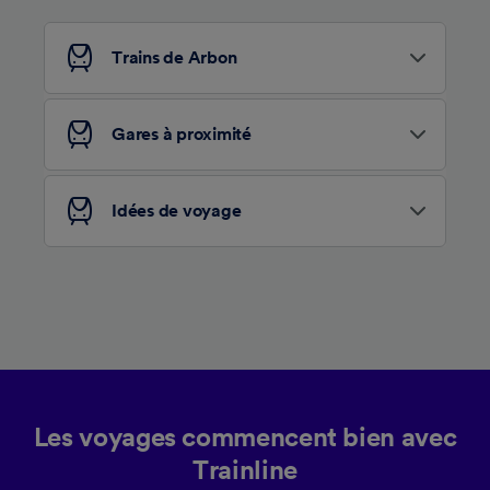
pas vous tracer.
Nos équipes ainsi que nos partenaires
Trains de Arbon
externes, traitent des données selon les
finalités suivantes :
Utiliser des données de géolocalisation
Gares à proximité
précises. Analyser activement les
caractéristiques de l’appareil pour
l’identification. Stocker et/ou accéder à des
Idées de voyage
informations sur un appareil. Publicités et
contenu personnalisés, mesure de
performance des publicités et du contenu,
études d’audience et développement de
services.
Liste de nos partenaires (fournisseurs)
Les voyages commencent bien avec
Trainline