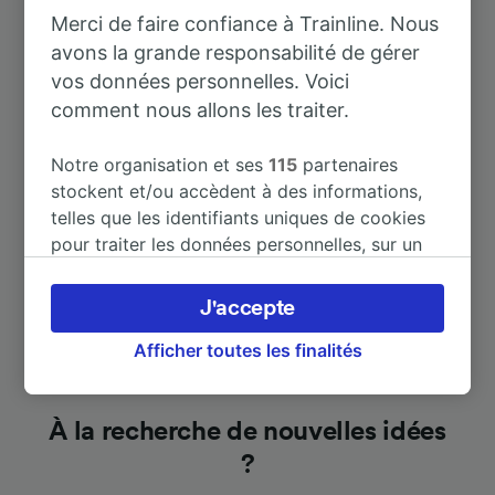
À Bregenz
26 m
Merci de faire confiance à Trainline. Nous
avons la grande responsabilité de gérer
vos données personnelles. Voici
À Frankfurt (Main) Hbf
4 h 37 m
comment nous allons les traiter.
À Memmingen
1 h 26 m
Notre organisation et ses
115
partenaires
stockent et/ou accèdent à des informations,
Afficher plus de destinations
telles que les identifiants uniques de cookies
pour traiter les données personnelles, sur un
appareil. Vous pouvez accepter ou gérer vos
préférences, notamment en exerçant votre
J'accepte
droit d’opposition à l’intérêt légitime, en
cliquant ci-dessous ou à tout moment sur la
Afficher toutes les finalités
page de la politique de confidentialité. Ces
préférences seront signalées à nos partenaires
et n’affecteront pas les données de navigation.
À la recherche de nouvelles idées
Vos données ne seront pas utilisées à des fins
?
de traçage si vous nous avez demandé de ne