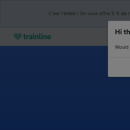
C'est l'étééé ! On vous offre 5 % de 
Hi th
Would y