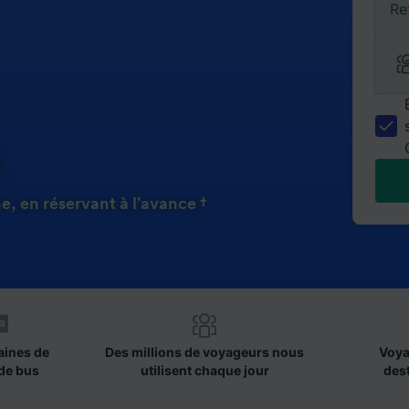
Re
, en réservant à l’avance †
aines de
Des millions de voyageurs nous
Voya
de bus
utilisent chaque jour
des