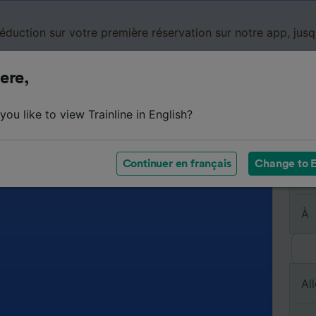
réduction sur votre première réservation sur notre app, jus
ere,
Cartes de réduction
Business
Panier
Mes
ou like to view Trainline in English?
Continuer en français
Change to E
De
À
All