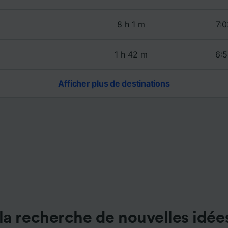
de performance des publicités et du contenu, études d’aud
pement de services.
8 h 1 m
7:0
e nos partenaires (fournisseurs)
1 h 42 m
6:5
Afficher plus de destinations
la recherche de nouvelles idée