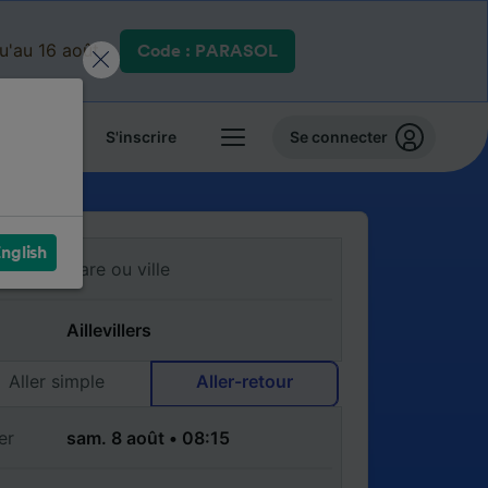
qu'au 16 août.
Code : PARASOL
 billets
S'inscrire
Se connecter
nglish
Aller simple
Aller-retour
er