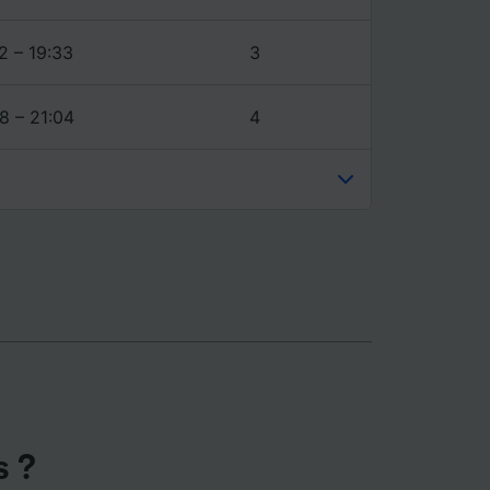
ience et
2 – 19:33
3
8 – 21:04
4
s ?