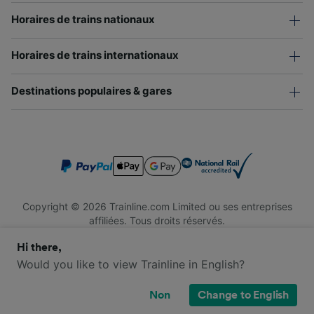
Horaires de trains nationaux
Horaires de trains internationaux
Destinations populaires & gares
Copyright © 2026 Trainline.com Limited ou ses entreprises
affiliées. Tous droits réservés.
Trainline.com Limited est immatriculée en Angleterre et au Pays
Hi there,
de Galles. Numéro d'immatriculation : 3846791. Siège social : 1
Stonecutter St, London EC4A 4AH, Royaume-Uni. Numéro de
Would you like to view Trainline in English?
TVA : 791 7261 06.
Non
Change to English