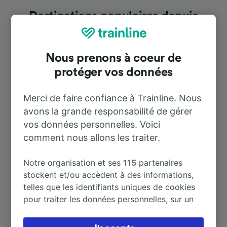
Destinations populaires depuis
Arona
Nous prenons à coeur de
Durée
protéger vos données
À Milan
1 h 0 m
Merci de faire confiance à Trainline. Nous
avons la grande responsabilité de gérer
vos données personnelles. Voici
À Milano Centrale
1 h 0 m
comment nous allons les traiter.
À Aéroport de Milan Malpensa
1 h 0 m
Notre organisation et ses
115
partenaires
stockent et/ou accèdent à des informations,
À Novara
44 m
telles que les identifiants uniques de cookies
pour traiter les données personnelles, sur un
appareil. Vous pouvez accepter ou gérer vos
À Stresa
11 m
préférences, notamment en exerçant votre