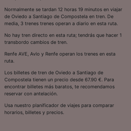
precisa. Analizar activamente las
Normalmente se tardan 12 horas 19 minutos en viajar
características del dispositivo para su
identificación. Almacenar la información en un
de Oviedo a Santiago de Compostela en tren. De
dispositivo y/o acceder a ella. Publicidad y
media, 3 trenes trenes operan a diario en esta ruta.
contenido personalizados, medición de
publicidad y contenido, investigación de
No hay tren directo en esta ruta; tendrás que hacer 1
audiencia y desarrollo de servicios.
transbordo cambios de tren.
Lista de asociados (proveedores)
Renfe AVE, Avlo y Renfe operan los trenes en esta
ruta.
Los billetes de tren de Oviedo a Santiago de
Compostela tienen un precio desde 67.90 €. Para
encontrar billetes más baratos, te recomendamos
reservar con antelación.
Usa nuestro planificador de viajes para comparar
horarios, billetes y precios.