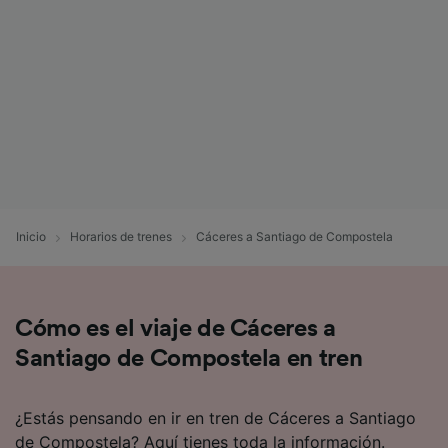
afectarán a los datos de navegación. Tus
datos no se utilizarán con fines de rastreo si
no nos has dado consentimiento para ello.
Tanto nosotros como nuestros asociados
tratamos los datos para proporcionar:
Utilizar datos de localización geográfica
precisa. Analizar activamente las
características del dispositivo para su
identificación. Almacenar la información en un
dispositivo y/o acceder a ella. Publicidad y
Inicio
Horarios de trenes
Cáceres a Santiago de Compostela
contenido personalizados, medición de
publicidad y contenido, investigación de
audiencia y desarrollo de servicios.
Lista de asociados (proveedores)
Cómo es el viaje de Cáceres a
Santiago de Compostela en tren
¿Estás pensando en ir en tren de Cáceres a Santiago
de Compostela? Aquí tienes toda la información.