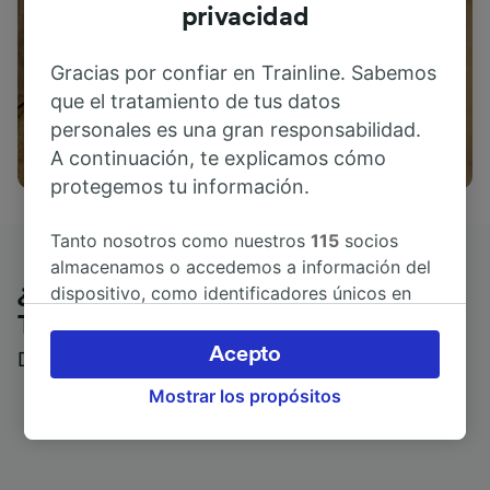
privacidad
Gracias por confiar en Trainline. Sabemos
que el tratamiento de tus datos
personales es una gran responsabilidad.
Actividades
A continuación, te explicamos cómo
protegemos tu información.
Tanto nosotros como nuestros
115
socios
almacenamos o accedemos a información del
¿Qué piensan nuestros clientes de
dispositivo, como identificadores únicos en
las cookies para tratar datos personales.
Trainline?
Puedes aceptar o administrar tus preferencias
Acepto
Descubre reseñas reales de nuestros viajeros
haciendo clic abajo, incluido el derecho de
Mostrar los propósitos
oposición en función de tu interés legítimo o,
en cualquier momento, a través de la página
de la política de privacidad. Tus preferencias
se notificarán a nuestros socios y no