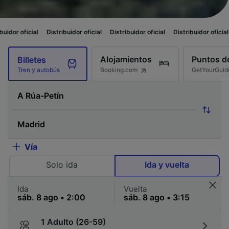
Distribuidor oficial
Distribuidor oficial
Distribuidor oficial
Distribuidor 
Alojamientos
Puntos de
Billetes
Booking.com
GetYourGuid
Tren y autobús
Vía
Solo ida
Ida y vuelta
Ida
Vuelta
1 Adulto (26-59)