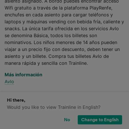
asiento asignado. A bordo puedes encontrar acceso
Wifi gratuito a través de la plataforma PlayRenfe,
enchufes en cada asiento para cargar teléfonos y
laptops y máquinas vending con bebida fría, caliente y
snacks. La única tarifa ofrecida en los servicios Avlo
se denomina Básica, todos los billetes son
nominativos. Los niños menores de 14 años pueden
viajar a un precio fijo con descuento, deben tener un
asiento y un billete. Compra tus billetes Avlo de
manera rápida y sencilla con Trainline.
Más información
Avlo
Hi there,
Would you like to view Trainline in English?
¿Qué clases de billetes hay en Avlo y
Alvia para ir de A Rúa-Petín a Madrid?
No
Change to English