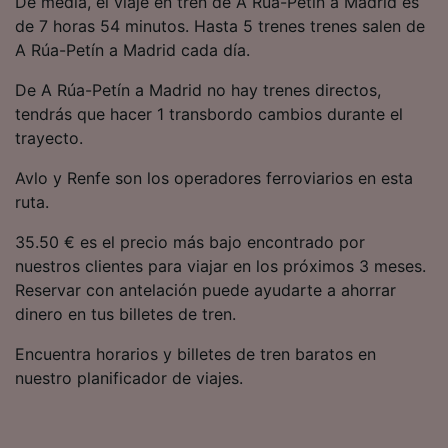
De media, el viaje en tren de A Rúa-Petín a Madrid es
precisa. Analizar activamente las
de 7 horas 54 minutos. Hasta 5 trenes trenes salen de
características del dispositivo para su
A Rúa-Petín a Madrid cada día.
identificación. Almacenar la información en un
dispositivo y/o acceder a ella. Publicidad y
De A Rúa-Petín a Madrid no hay trenes directos,
contenido personalizados, medición de
publicidad y contenido, investigación de
tendrás que hacer 1 transbordo cambios durante el
audiencia y desarrollo de servicios.
trayecto.
Lista de asociados (proveedores)
Avlo y Renfe son los operadores ferroviarios en esta
ruta.
35.50 € es el precio más bajo encontrado por
nuestros clientes para viajar en los próximos 3 meses.
Reservar con antelación puede ayudarte a ahorrar
dinero en tus billetes de tren.
Encuentra horarios y billetes de tren baratos en
nuestro planificador de viajes.