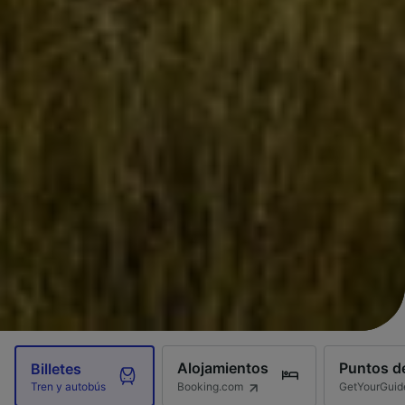
Alojamientos
Puntos de
Billetes
Booking.com
GetYourGuid
Tren y autobús