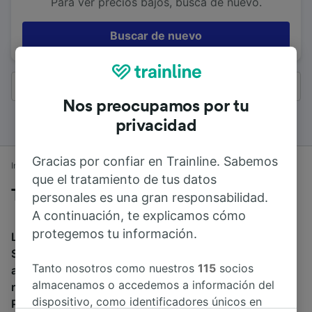
Para ver precios bajos, busca de nuevo.
Buscar de nuevo
Todos los resultados
Nos preocupamos por tu
privacidad
Gracias por confiar en Trainline. Sabemos
Inicio
Horarios de trenes
Mánchester a Stafford
que el tratamiento de tus datos
Trenes desde Mánchester a Stafford
personales es una gran responsabilidad.
A continuación, te explicamos cómo
protegemos tu información.
La duración media de viaje en tren entre Mánchester y
Stafford es de 58min. El tren más veloz de Mánchester
Tanto nosotros como nuestros
115
socios
a Stafford dura 50min. Alrededor de 56 trenes al día
almacenamos o accedemos a información del
recorren los 76 km que separan ambas ciudades.
dispositivo, como identificadores únicos en
Puedes reservar tu billete a partir de 8,57 € al reservar