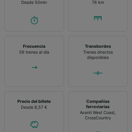
audiencia y desarrollo de servicios.
Desde 50min
76 km
Lista de asociados (proveedores)
Frecuencia
Transbordos
56 trenes al día
Trenes directos
disponibles
Precio del billete
Compañías
ferroviarias
Desde 8,57 €
Avanti West Coast
,
CrossCountry