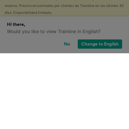
reserva. Precios encontrados por clientes de Trainline en los últimos 30
días. Disponibilidad limitada.
Hi there,
Would you like to view Trainline in English?
¿Qué opciones de billete tengo para
No
Change to English
este viaje?
Seguramente también has visto la gran cantidad de
tipos de billetes disponibles en el Reino Unido, y te
has preguntado: "¡¿por qué hay tantos?!" Para
ayudarte, hemos creado una guía muy práctica con
los principales tipos de billetes.